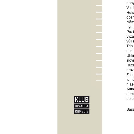
nohy
Ve d
Hufs
dcer
Něme
Lync
Pro 
vyža
vůli 
Trio
doko
Uhlí
slov
Hufs
hroz
Zatí
tomu
hlas
Auto
dema
po b
Saša