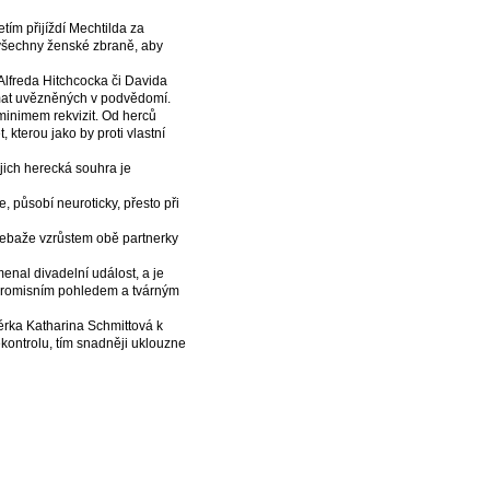
ím přijíždí Mechtilda za
všechny ženské zbraně, aby
Alfreda Hitchcocka či Davida
aumat uvězněných v podvědomí.
minimem rekvizit. Od herců
 kterou jako by proti vlastní
jich herecká souhra je
 působí neuroticky, přesto při
ebaže vzrůstem obě partnerky
nal divadelní událost, a je
ompromisním pohledem a tvárným
sérka Katharina Schmittová k
kontrolu, tím snadněji uklouzne