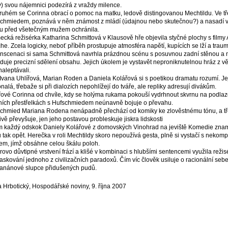
) svou nájemnici podezírá z vraždy milence.
ruhém se Corinna obrací o pomoc na matku, ledově distingovanou Mechtildu. Ve třet
chmiedem, poznává v něm známost z mládí (údajnou nebo skutečnou?) a nasadí 
u před všetečným mužem ochránila.
cká režisérka Katharina Schmittová v Klausově hře objevila styčné plochy s filmy 
he. Zcela logicky, neboť příběh prostupuje atmosféra napětí, kupících se lží a tr
inscenaci si sama Schmittová navrhla prázdnou scénu s posuvnou zadní stěnou a 
duje precizní sdělení obsahu. Jejich úkolem je vystavět neproniknutelnou hráz z vět,
naleptávali.
 Ivana Uhlířová, Marian Roden a Daniela Kolářová si s poetikou dramatu rozumí. Je
nalá, třebaže si při dialozích nepohlížejí do tváře, ale repliky adresují divákům.
řové Corinna od chvíle, kdy se holýma rukama pokouší vydrhnout skvrnu na podlaze,
ních přestřelkách s Hufschmiedem neúnavně bojuje o převahu.
chmied Mariana Rodena nenápadně přechází od komiky ke zlověstnému tónu, a tř
ivě převyšuje, jen jeho postavou probleskuje jiskra lidskosti
m každý odskok Daniely Kolářové z domovských Vinohrad na jeviště Komedie zname
 tak opět. Herečka v roli Mechtildy skoro nepoužívá gesta, plně si vystačí s nek
em, jímž obsáhne celou škálu poloh.
rovo důvtipné vrstvení frází a klišé v kombinaci s hlubšími sentencemi využila reži
skování jednoho z civilizačních paradoxů. Čím víc člověk usiluje o racionální sebe
anánové slupce přidušených pudů.
 Hrbotický, Hospodářské noviny, 9. října 2007