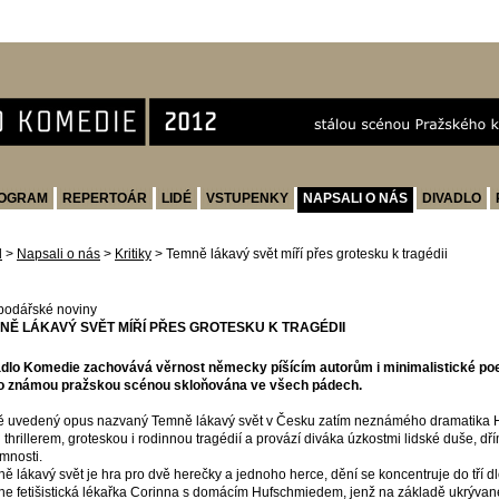
OGRAM
REPERTOÁR
LIDÉ
VSTUPENKY
NAPSALI O NÁS
DIVADLO
d
>
Napsali o nás
>
Kritiky
>
Temně lákavý svět míří přes grotesku k tragédii
odářské noviny
NĚ LÁKAVÝ SVĚT MÍŘÍ PŘES GROTESKU K TRAGÉDII
dlo Komedie zachovává věrnost německy píšícím autorům i minimalistické poeti
o známou pražskou scénou skloňována ve všech pádech.
 uvedený opus nazvaný Temně lákavý svět v Česku zatím neznámého dramatika 
 thrillerem, groteskou i rodinnou tragédií a provází diváka úzkostmi lidské duše, 
omnosti.
ě lákavý svět je hra pro dvě herečky a jednoho herce, dění se koncentruje do tří d
tne fetišistická lékařka Corinna s domácím Hufschmiedem, jenž na základě ukrývané 