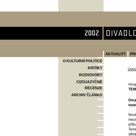
Divadlo Komedie
AKTUALITY
PR
O KULTURNÍ POLITICE
KRITIKY
Úvo
ROZHOVORY
CIZOJAZYČNÉ
Hosp
RECENZE
TEM
ARCHIV ČLÁNKŮ
Diva
tout
Nově
mezi
přít
Temn
stře