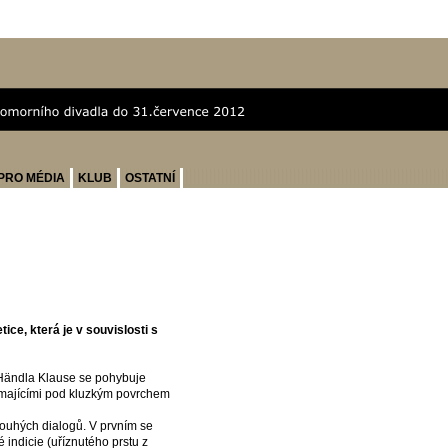
PRO MÉDIA
KLUB
OSTATNÍ
ce, která je v souvislosti s
Händla Klause se pohybuje
dřímajícími pod kluzkým povrchem
louhých dialogů. V prvním se
indicie (uříznutého prstu z