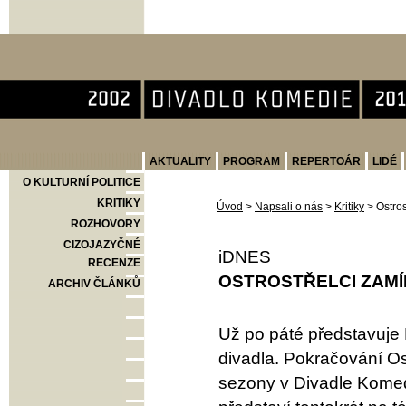
Divadlo Komedie
AKTUALITY
PROGRAM
REPERTOÁR
LIDÉ
O KULTURNÍ POLITICE
KRITIKY
Úvod
>
Napsali o nás
>
Kritiky
>
Ostros
ROZHOVORY
CIZOJAZYČNÉ
iDNES
RECENZE
OSTROSTŘELCI ZAMÍ
ARCHIV ČLÁNKŮ
Už po páté představuje 
divadla. Pokračování Os
sezony v Divadle Komed