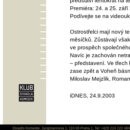
představí tentokrát na t
Premiéra: 24. a 25. září
Podívejte se na videouk
Ostrostřelci mají nový 
měsíčků. Zůstávají však 
ve prospěch společného
Navíc je zachován netra
– představení. Ve třec
zase zpět a Voheň básn
Miloslav Mejzlík, Roman
iDNES, 24.9.2003
Divadlo Komedie, Jungmannova 1, 110 00 Praha 1, Tel: +420 224 222 48