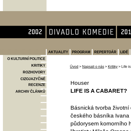
Divadlo Komedie
AKTUALITY
PROGRAM
REPERTOÁR
LIDÉ
O KULTURNÍ POLITICE
KRITIKY
Úvod
>
Napsali o nás
>
Kritiky
>
Life i
ROZHOVORY
CIZOJAZYČNÉ
Houser
RECENZE
LIFE IS A CABARET?
ARCHIV ČLÁNKŮ
Básnická tvorba životn
českého básníka Ivana B
půdorysem komorního hu