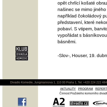
opět chrlící košaté obraz
našinec se mimo jiného 
například čokoládový pu
představení, které nek
pobaví. S vtipem, barvit
vypořádat s básníkovou
básněmi.
-Slov-, Houser, 19. dub
Divadlo Komedie, Jungmannova 1, 110 00 Praha 1, Tel: +420 224 222 48
AKTUALITY
PROGRAM
REPER
Činnost Pražského komorního divadla