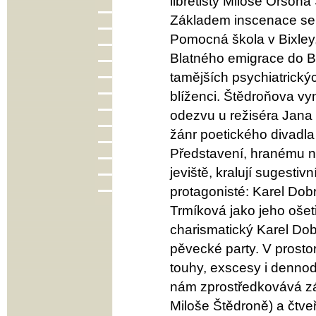
libretisty Miloše Orson
Základem inscenace se s
Pomocná škola v Bixley,
Blatného emigrace do B
tamějších psychiatrický
blíženci. Štědroňova vyn
odezvu u režiséra Jana 
žánr poetického divadl
Představení, hranému n
jeviště, kralují sugest
protagonisté: Karel Dob
Trmíková jako jeho ošet
charismatický Karel Do
pěvecké party. V prost
touhy, exscesy i dennod
nám zprostředkovává zá
Miloše Štědroně) a čtveř