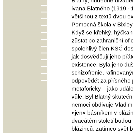
Blatný, hudebně divadel
lvana Blatného (1919 - 
většinou z textů dvou e
Pomocná škola v Bixley 
Když se křehký, hýčkan
zůstat po zahraniční ofic
spolehlivý člen KSČ do
jak dosvědčují jeho přá
existence. Byla jeho du
schizofrenie, rafinovan
odpovědět za přísného 
metaforicky – jako událo
vůle. Byl Blatný skutečn
nemoci obdivuje Vladimí
»jen« básníkem v blázin
dvacátém století budou 
blázinců, zatímco svět