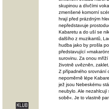
skupinou a dívčími voka
zmenšené komorní scény.
hrají před prázdným hl
nepředstavuje prostoduc
Kabaretu a do uší se ni
dalšího z muzikantů, L
hudba jako by prošla p
představující »makarón
surovinu. Za onou mříží
životně uvězněn, zaklet
Z případného srovnání 
nepoměrně lépe Kabaret
jež jsou Nebeskému stál
neubylo. Ale nezahlcují
sobě«. Je to vlastně par