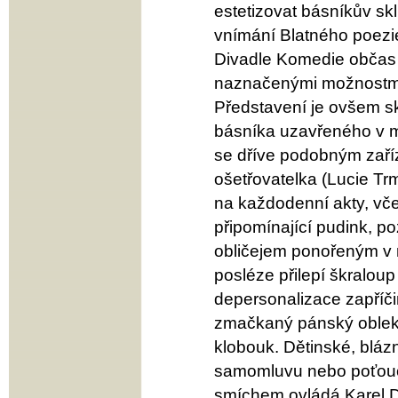
estetizovat básníkův sk
vnímání Blatného poezi
Divadle Komedie občas 
naznačenými možnostm
Představení je ovšem sk
básníka uzavřeného v mí
se dříve podobným zaříz
ošetřovatelka (Lucie Tr
na každodenní akty, vč
připomínající pudink, poz
obličejem ponořeným v 
posléze přilepí škraloup
depersonalizace zapříč
zmačkaný pánský oblek s
klobouk. Dětinské, bláz
samomluvu nebo poťouc
smíchem ovládá Karel D