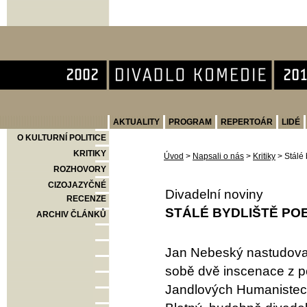
Divadlo Komedie
AKTUALITY
PROGRAM
REPERTOÁR
LIDÉ
O KULTURNÍ POLITICE
KRITIKY
Úvod
>
Napsali o nás
>
Kritiky
>
Stálé 
ROZHOVORY
CIZOJAZYČNÉ
Divadelní noviny
RECENZE
STÁLÉ BYDLIŠTĚ POE
ARCHIV ČLÁNKŮ
Jan Nebeský nastudoval
sobě dvě inscenace z pom
Jandlových Humanistech