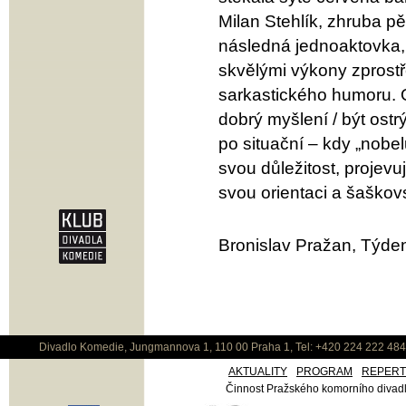
Milan Stehlík, zhruba pě
následná jednoaktovka, 
skvělými výkony zprostř
sarkastického humoru. O
dobrý myšlení / být ostrý
po situační – kdy „nobe
svou důležitost, projevu
svou orientaci a šaškov
Bronislav Pražan, Týden
Divadlo Komedie, Jungmannova 1, 110 00 Praha 1, Tel: +420 224 222 48
AKTUALITY
PROGRAM
REPER
Činnost Pražského komorního divadla