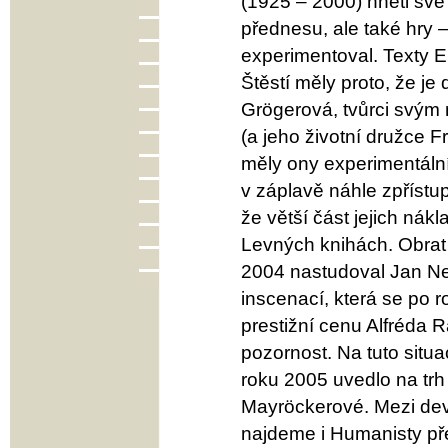
(1925 – 2000) hnětl své
přednesu, ale také hry
experimentoval. Texty E
Štěstí měly proto, že je
Grögerová, tvůrci svým 
(a jeho životní družce F
měly ony experimentální
v záplavě náhle zpřístup
že větší část jejich nák
Levných knihách. Obrat 
2004 nastudoval Jan Ne
inscenací, která se po 
prestižní cenu Alfréda R
pozornost. Na tuto situ
roku 2005 uvedlo na trh
Mayröckerové. Mezi deví
najdeme i Humanisty př