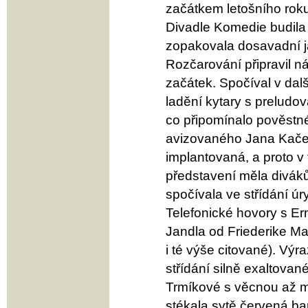
začátkem letošního rok
Divadle Komedie budila
zopakovala dosavadní ja
Rozčarování připravil n
začátek. Spočíval v další
ladění kytary s preludov
co připomínalo pověstn
avizovaného Jana Kače
implantovaná, a proto v
představení měla divákům
spočívala ve střídání ú
Telefonické hovory s E
Jandla od Friederike Ma
i té výše citované). Výr
střídání silně exaltov
Trmíkové s věcnou až m
stékala sytě červená ba