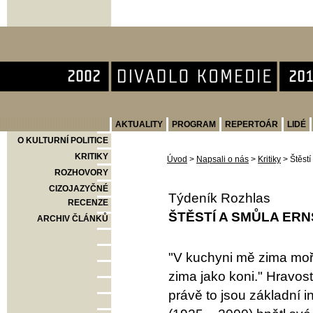
Divadlo Komedie
AKTUALITY
PROGRAM
REPERTOÁR
LIDÉ
O KULTURNÍ POLITICE
KRITIKY
Úvod
>
Napsali o nás
>
Kritiky
>
Štěst
ROZHOVORY
CIZOJAZYČNÉ
Týdeník Rozhlas
RECENZE
ŠTĚSTÍ A SMŮLA ER
ARCHIV ČLÁNKŮ
"V kuchyni mě zima moří/
zima jako koni." Hravos
právě to jsou základní 