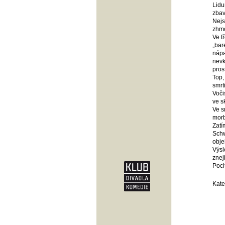
Lidu
zbav
Nejs
zhmo
Ve t
„bar
nápa
nevk
pros
Top,
smrt
Voči
ve s
Ve s
morb
Zatí
Schw
obje
Výsl
znej
Poci
Kate