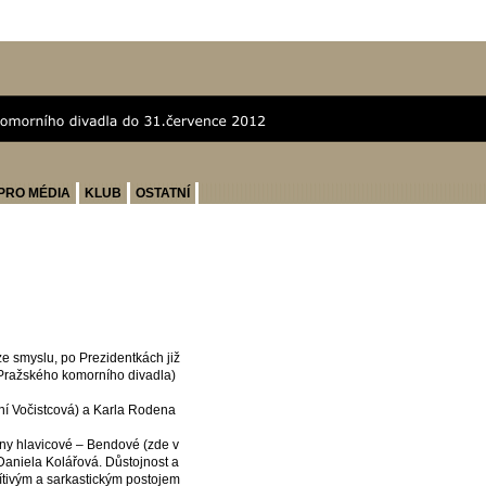
PRO MÉDIA
KLUB
OSTATNÍ
e smyslu, po Prezidentkách již
Pražského komorního divadla)
aní Vočistcová) a Karla Rodena
ny hlavicové – Bendové (zde v
 Daniela Kolářová. Důstojnost a
títivým a sarkastickým postojem