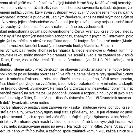
vému okolí, ještě vizuálně zdůrazňují její fatálně černé šaty. Kolářová svůj herecký 
kontrole, v níž se odráží střízlivý nadhled i herecká suverenita (působí dojmem, že
ájmem přihlíží účinku, který svým výstupem vyvolává). V povzneseném gestu paní 
konalostí, nízkostí a pudovostí. Jediným člověkem, jehož nestíhá svým bodavým
. Navzdory jejich předsudečné vzdálenosti jen tyto dvě postavy nejsou k sobě kruté
ným záchytným bodem a úlevou v nahromaděné bezvýchodnosti.
kud jednostranná povaha politováníhodného Červa, vyznačující se trpností, ned
ost využít nesporných hereckých schopností, známých z jiných rolí. Introvertní po
gickými vzepětími, v nichž se například dopouští krutých žertů na své matce (Marie
tní při svérázné taneční kreaci (za doprovodu hudby Vladimíra Franze).
er Schwab patří vedle Thomase Bernharda, Elfriede jelinekové či Petera Turriniho
stavitele rakouského moderního dramatu. Na scéně Divadla Na zábradlí se v součas
: Ritter, Dene, Voss a Divadelník Thomase Bernharda (v režii J. A. Pitínského) a 
identky.
Lidumoru, stejně jako v Prezidentkách, se objevují cynicky znázorněné motivy tělesn
ipól k touze po duševním povznesení. Ve hře najdeme některé rysy společné Schw
vist k rodnému Rakousku, zobrazení člověka nespokojeného, štěstí neschopného,
 se bludně pohybuje, se zvláštním, často tíživým zakořeněním v minulosti a skep
e je hrdinou člověk „výjimečný“: Heřman Červ, zmrzačený, neživotaschopný malíř s
stenčně závislý na své matce), je podobně ubohou a rozporuplnou bytostí jako Ma
odů, Ludwig z Ritter, Dene, Voss – filosof v ústavním léčení, či Divadelník bruscon
h dob“, tyranizující svou rodinu.
mco Bernhardovv postavy jsou zároveň velikášské i skutečně velké, pohybující se n
nství a geniality, Schwabovy figury mají status přiděleny, jsou si jen vědomy, do jiný
a představami. Jejich rozpor tkví v téměř pobuřujícím přijetí špinavosti a toužebné
ně jako v Bernhardových hrách i v Lidumoru se poměrně často vyskytují incestní vzt
losti, nebo naznačované přímo na jevišti. Na rozdíl od hry Ritter, Dene, Voss, v ní
tknutelného vnitřního světa, a zatímco spolu zdánlivě komunikují, každá z nich si v