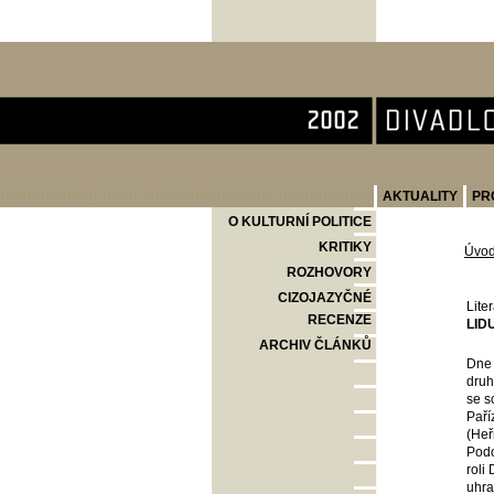
Divadlo Komedie
AKTUALITY
PR
O KULTURNÍ POLITICE
KRITIKY
Úvo
ROZHOVORY
CIZOJAZYČNÉ
Lite
RECENZE
LID
ARCHIV ČLÁNKŮ
Dne 
druh
se s
Paří
(Heř
Podo
roli
uhra