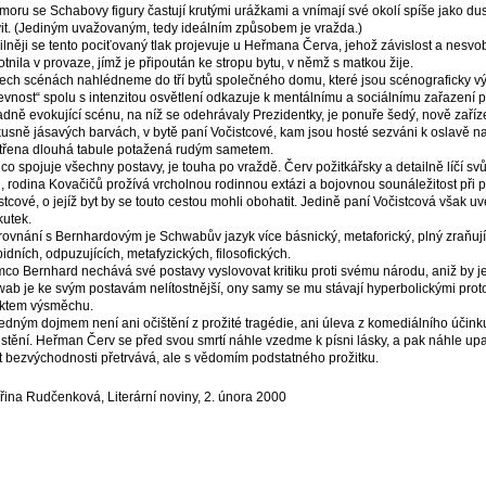
moru se Schabovy figury častují krutými urážkami a vnímají své okolí spíše jako dusiv
it. (Jediným uvažovaným, tedy ideálním způsobem je vražda.)
ilněji se tento pociťovaný tlak projevuje u Heřmana Červa, jehož závislost a nes
tnila v provaze, jímž je připoután ke stropu bytu, v němž s matkou žije.
řech scénách nahlédneme do tří bytů společného domu, které jsou scénograficky vý
evnost“ spolu s intenzitou osvětlení odkazuje k mentálnímu a sociálnímu zařazení 
dně evokující scénu, na níž se odehrávaly Prezidentky, je ponuře šedý, nově zaříze
usně jásavých barvách, v bytě paní Vočistcové, kam jsou hosté sezváni k oslavě n
třena dlouhá tabule potažená rudým sametem.
 co spojuje všechny postavy, je touha po vraždě. Červ požitkářsky a detailně líčí s
i, rodina Kovačičů prožívá vrcholnou rodinnou extázi a bojovnou sounáležitost při
stcové, o jejíž byt by se touto cestou mohli obohatit. Jedině paní Vočistcová však uv
kutek.
rovnání s Bernhardovým je Schwabův jazyk více básnický, metaforický, plný zraňujíc
idních, odpuzujících, metafyzických, filosofických.
mco Bernhard nechává své postavy vyslovovat kritiku proti svému národu, aniž by 
ab je ke svým postavám nelítostnější, ony samy se mu stávají hyperbolickými prot
ktem výsměchu.
edným dojmem není ani očištění z prožité tragédie, ani úleva z komediálního účinku,
istění. Heřman Červ se před svou smrtí náhle vzedme k písni lásky, a pak náhle upa
t bezvýchodnosti přetrvává, ale s vědomím podstatného prožitku.
řina Rudčenková, Literární noviny, 2. února 2000