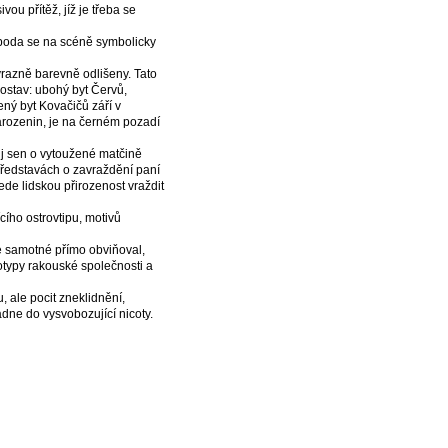
ou přítěž, jíž je třeba se
voboda se na scéně symbolicky
razně barevně odlišeny. Tato
postav: ubohý byt Červů,
ný byt Kovačičů září v
arozenin, je na černém pozadí
vůj sen o vytoužené matčině
 představách o zavraždění paní
ede lidskou přirozenost vraždit
ího ostrovtipu, motivů
je samotné přímo obviňoval,
otypy rakouské společnosti a
 ale pocit zneklidnění,
dne do vysvobozující nicoty.