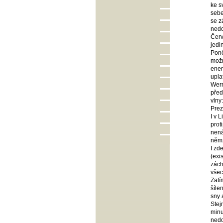
ke s
sebe
se z
nedo
Červ
jedi
Poně
možn
ener
upla
Wern
před
vlny
Prez
I v 
prot
nená
němž
I zd
(exi
zách
všec
Zatí
šíle
sny 
Stej
minu
nedo