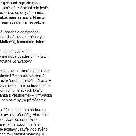
projev podřizuje zřetelně
 kromě ztělesňování role ještě
Očistcové se skrývá pohrdání
 sarkasmem, je pouze Heřman
, jejich vzájemný respekt je
ává Rodenovi dostatečnou
lohu střídá Roden občasnými
 Málková), komediální talent
 mezi nejvýraznější
né době uvádějí tři hry této
zmiňované Schwabovy
é špinavosti, které mohou tvořit
abově i Bernhardově tvorbě:
 uzavřeného do svého života, v
tickým pohledem na budoucnost.
porných uměleckých kvalit
rjánka z Prezidentek – umývačka
 – samozvaný „největší herec
a těžko rozeznatelné hranici
ch rovin se přenášejí vlastními
m dotýkání se nebeského.
ahy, ať již vzpomínané z
ž se postavy uzavřely do svého
ede svůj vlastní monolog, v