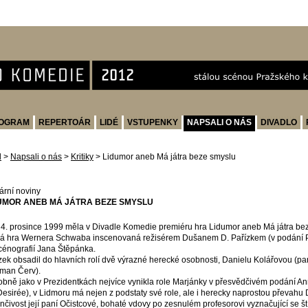
OGRAM
REPERTOÁR
LIDÉ
VSTUPENKY
NAPSALI O NÁS
DIVADLO
d
>
Napsali o nás
>
Kritiky
>
Lidumor aneb Má játra beze smyslu
rární noviny
UMOR ANEB MÁ JÁTRA BEZE SMYSLU
4. prosince 1999 měla v Divadle Komedie premiéru hra Lidumor aneb Má játra bez
á hra Wernera Schwaba inscenovaná režisérem Dušanem D. Pařízkem (v podání 
cénografií Jana Štěpánka.
zek obsadil do hlavních rolí dvě výrazné herecké osobnosti, Danielu Kolářovou (p
man Červ).
bně jako v Prezidentkách nejvíce vynikla role Marjánky v přesvědčivém podání An
 Desirée), v Lidmoru má nejen z podstaty své role, ale i herecky naprostou převahu
nčivost její paní Očistcové, bohaté vdovy po zesnulém profesorovi vyznačující se š