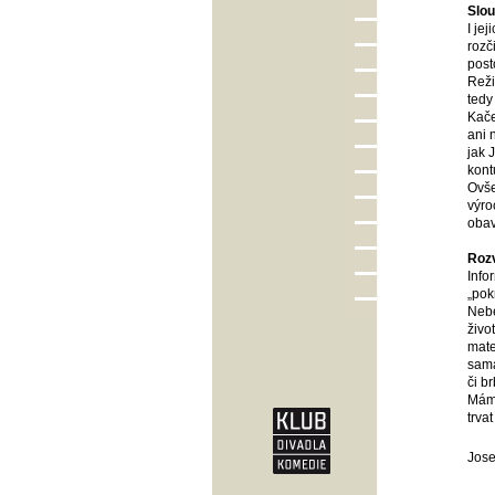
Slou
I je
rozč
post
Reži
tedy
Kače
ani 
jak 
kont
Ovše
výro
obav
Rozv
Info
„pok
Nebe
živo
mate
sama
či br
Mám 
trva
Jose