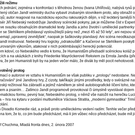
žili režimu
jich jednání, zejména v konfrontaci s těhotnou ženou (Ivana Uhlířová), nabývá rysů p
ilený občan Jandl velmistry ducha vybavil zrubaným slovníkem proto, aby obnažil 
ojů; autor reagoval na nacistickou epochu rakouských dějin, v níž leckterý tamější h
sér Jiří Nebeský nedodržuje Jandlovy scénické pokyny, jak je můžeme číst v Experi
 ve svazku obsahujícím dramatické texty Jandla a jeho životní i umělecké partnerk
r se Stehlíkem představují vysloužilejší pány než „mezi 45 až 50 lety“, ani nejsou st
nemají „upravený zevnějšek“, naopak je šaškovsky plandavý. Ani scéna neodkazuje
Jandl instruoval. Nebeský hru logicky „odrakouštěl“ a Kačerovi se Stehlíkem poskytl 
urovaným výkonům, atakoval v nich poklimbávající herecký potenciál.
m kdoví, co Nebeského vedlo k tomu, že Humanistům předsadil scénickou koláž 
cích a na ukázkách z knihy Friederike Mayröckerové Rekviem za Ernsta Jandla (pře
a, že jen Humanisti byli by na jeden večer málo, že divák by měl pocit nehotovosti.
olněný prolog
rmací o autorovi ve vztahu k Humanistům se však publiku v „prologu“ nedostane. N
račování“ jiné Jandlovy hry, Z cizoty, takříkajíc jinými prostředky, tedy o svérázné 
ský režíroval Na zábradlí a jejímž námětem je silně autobiografické líčení toho, kter
tem a psaním… Zatímco Jandl programově provokoval či úmyslně vyvolával dojem tra
matickou formu, pevný tvar, Nebeského prolog, v němž vše naložil na herečku Luci
 – hra na kytaru v podání multiumělce Václava Stratila, „moderní gymnastika“ Trmíko
blání.
Divadlo Komedie rád, a právě proto uměleckému vedení radím: Tenhle večer před
t na tom, že to, co jim bude předcházet, má-li jim vůbec něco předcházet, bude mít ji
f Chuchma, Mladá fronta dnes, 2. února 2007