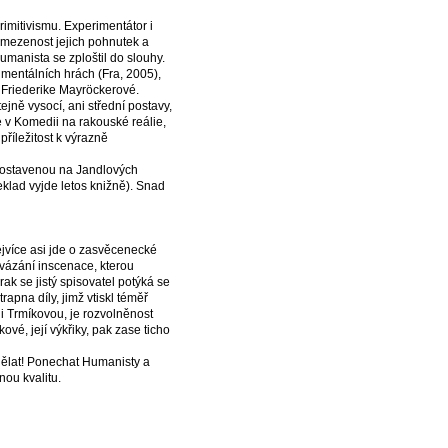
rimitivismu. Experimentátor i
omezenost jejich pohnutek a
umanista se zploštil do slouhy.
mentálních hrách (Fra, 2005),
y Friederike Mayröckerové.
ejně vysocí, ani střední postavy,
 v Komedii na rakouské reálie,
příležitost k výrazně
postavenou na Jandlových
klad vyjde letos knižně). Snad
ejvíce asi jde o zasvěcenecké
navázání inscenace, kterou
ak se jistý spisovatel potýká se
pna díly, jimž vtiskl téměř
i Trmíkovou, je rozvolněnost
vé, její výkřiky, pak zase ticho
ělat! Ponechat Humanisty a
nou kvalitu.