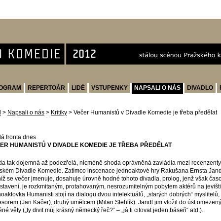
OGRAM
REPERTOÁR
LIDÉ
VSTUPENKY
NAPSALI O NÁS
DIVADLO
d
>
Napsali o nás
>
Kritiky
>
Večer Humanistů v Divadle Komedie je třeba předělat
á fronta dnes
ER HUMANISTŮ V DIVADLE KOMEDIE JE TŘEBA PŘEDĚLAT
a tak dojemná až podezřelá, nicméně shoda oprávněná zavládla mezi recenzenty 
ském Divadle Komedie. Zatímco inscenace jednoaktové hry Rakušana Ernsta Jand
níž se večer jmenuje, dosahuje úrovně hodné tohoto divadla, prolog, jenž však časo
stavení, je rozkmitaným, protahovaným, nesrozumitelným pobytem aktérů na jevišti
oaktovka Humanisti stojí na dialogu dvou intelektuálů, „starých dobrých“ myslitelů,
esorem (Jan Kačer), druhý umělcem (Milan Stehlík). Jandl jim vložil do úst omezený
ěné věty („ty divit můj krásný německý řeč?“ – „já ti citovat jeden báseň“ atd.).