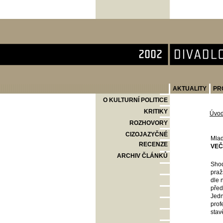
Divadlo Komedie
AKTUALITY
PR
O KULTURNÍ POLITICE
KRITIKY
Úvo
ROZHOVORY
CIZOJAZYČNÉ
Mlad
RECENZE
VEČ
ARCHIV ČLÁNKŮ
Shod
praž
dle 
před
Jedn
prof
stav