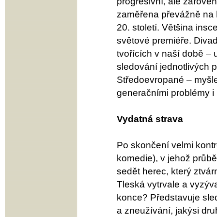
progresivní, ale zárove
zaměřena převážně na 
20. století. Většina in
světové premiéře. Divad
tvořících v naší době – 
sledování jednotlivých p
Středoevropané – myšlen
generačními problémy i 
Vydatná strava
Po skončení velmi kontr
komedie), v jehož průbě
sedět herec, který ztvárn
Tleská vytrvale a vyzýv
konce? Představuje sled
a zneužívání, jakýsi dr