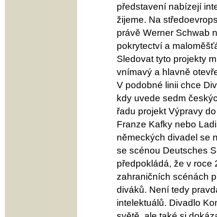
představení nabízejí int
žijeme. Na středoevrops
právě Werner Schwab n
pokrytectví a maloměšťá
Sledovat tyto projekty 
vnímavý a hlavně otevř
V podobné linii chce Di
kdy uvede sedm českých 
řadu projekt Výpravy do
Franze Kafky nebo Ladi
německých divadel se na
se scénou Deutsches S
předpokládá, že v roce 2
zahraničních scénách př
diváků. Není tedy pravd
intelektuálů. Divadlo Ko
světě, ale také si doká