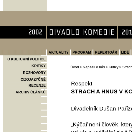
Divadlo Komedie
AKTUALITY
PROGRAM
REPERTOÁR
LIDÉ
O KULTURNÍ POLITICE
KRITIKY
Úvod
>
Napsali o nás
>
Kritiky
>
Strac
ROZHOVORY
CIZOJAZYČNÉ
Respekt
RECENZE
STRACH A HNUS V KO
ARCHIV ČLÁNKŮ
Divadelník Dušan Paříz
„Kýčař není člověk, kte