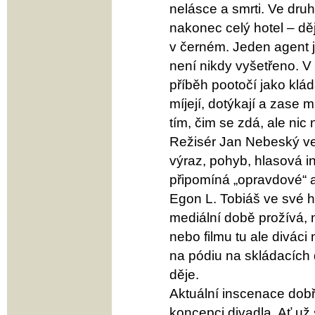
nelásce a smrti. Ve druh
nakonec celý hotel – děj
v černém. Jeden agent j
není nikdy vyšetřeno. V
příběh pootočí jako klá
míjejí, dotýkají a zase mí
tím, čim se zdá, ale nic
Režisér Jan Nebeský ved
výraz, pohyb, hlasová i
připomíná „opravdové“ a
Egon L. Tobiáš ve své hř
mediální době prožívá, n
nebo filmu tu ale diváci
na pódiu na skládacích 
děje.
Aktuální inscenace dobř
koncepci divadla. Ať už