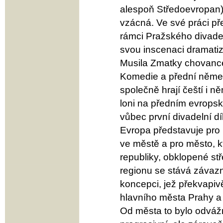
alespoň Středoevropan), 
vzácná. Ve své práci p
rámci Pražského divadel
svou inscenaci dramati
Musila Zmatky chovance
Komedie a přední němec
společně hrají čeští i 
loni na předním evropsk
vůbec první divadelní díl
Evropa představuje pro 
ve městě a pro město, k
republiky, obklopené stř
regionu se stává závazn
koncepci, jež překvapiv
hlavního města Prahy a 
Od města to bylo odvážn