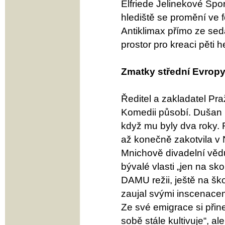
Elfriede Jelinekové Spor
hlediště se promění ve 
Antiklimax přímo ze sed
prostor pro kreaci pěti h
Zmatky střední Evrop
Ředitel a zakladatel Pr
Komedii působí. Dušan D
když mu byly dva roky.
až konečně zakotvila v 
Mnichově divadelní vědu 
bývalé vlasti „jen na sk
DAMU režii, ještě na šk
zaujal svými inscenace
Ze své emigrace si přines
sobě stále kultivuje“, a