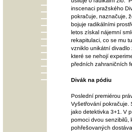
usiluje o radikální zlo.
inscenaci pražského Di
pokračuje, naznačuje, 
bojuje radikálními pros
letos získal nájemní smlo
rekapitulaci, co se mu t
vzniklo unikátní divadl
které se nehojí experim
předních zahraničních fe
Divák na pódiu
Poslední premiérou pr
Vyšetřování pokračuje. 
jako detektivka 3+1. V p
pomoci dvou senzibilů, 
pohřešovaných dostávají