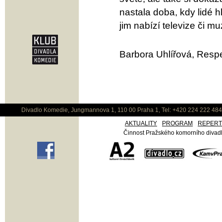
nastala doba, kdy lidé h
jim nabízí televize či mu
Barbora Uhlířová, Respe
Divadlo Komedie, Jungmannova 1, 110 00 Praha 1, Tel: +420 224 222 48
AKTUALITY
PROGRAM
REPER
Činnost Pražského komorního divadla