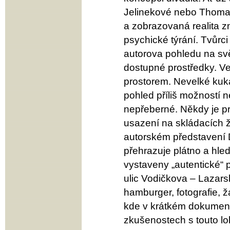
Jelinekové nebo Thomas
a zobrazovaná realita zn
psychické týrání. Tvůrc
autorova pohledu na svě
dostupné prostředky. Ve
prostorem. Nevelké kuká
pohled příliš možností 
nepřeberné. Někdy je pr
usazení na skládacích ži
autorském představení 
přehrazuje plátno a hle
vystaveny „autentické“
ulic Vodičkova – Lazars
hamburger, fotografie, ž
kde v krátkém dokumentu
zkušenostech s touto lo