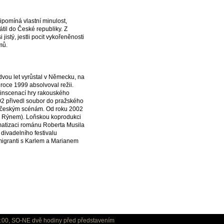
řipomíná vlastní minulost,
til do České republiky. Z
jistý, jestli pocit vykořeněnosti
mů.
 dvou let vyrůstal v Německu, na
roce 1999 absolvoval režii.
 inscenací hry rakouského
2 přivedl soubor do pražského
m českým scénám. Od roku 2002
ad Rýnem). Loňskou koprodukci
matizaci románu Roberta Musila
divadelního festivalu
migranti s Karlem a Marianem
:00, SO-NE dvě hodiny před představením