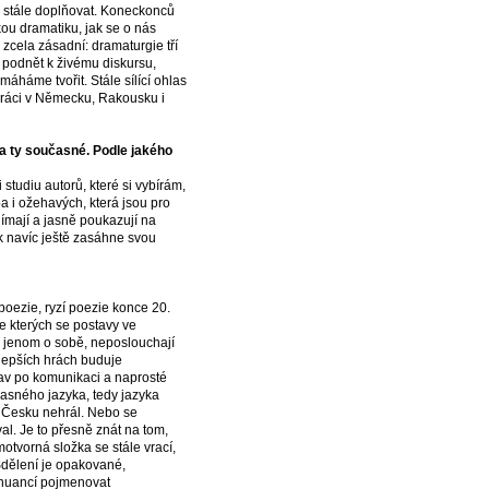
u stále doplňovat. Koneckonců
u dramatiku, jak se o nás
zcela zásadní: dramaturgie tří
 podnět k živému diskursu,
áháme tvořit. Stále sílící ohlas
 práci v Německu, Rakousku i
í a ty současné. Podle jakého
studiu autorů, které si vybírám,
ba i ožehavých, která jsou pro
nímají a jasně poukazují na
ak navíc ještě zasáhne svou
poezie, ryzí poezie konce 20.
ve kterých se postavy ve
ě, jenom o sobě, neposlouchají
jlepších hrách buduje
tav po komunikaci a naprosté
časného jazyka, tedy jazyka
 v Česku nehrál. Nebo se
l. Je to přesně znát na tom,
tvorná složka se stále vrací,
Sdělení je opakované,
 nuancí pojmenovat