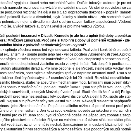
ionálně vypjatou situaci nebo racionální úvahu. Dalším takovým autorem je pro mě 
vních naprosto rezignoval na vytváření divadelní situace. Ve stejné souvislosti se z
se postupnou rezignací na děj a na situaci dopracovala dokonce k popírání samotn
dně pokouší divadlo a divadelní jazyk. Jakoby si kladla otázku, zda samotné divadlo,
o polemizuje nejen s divadlem, nýbrž s celým stavem kultury a společnosti. Vědomě 
ém píše. Uvádět takové autory na jeviště je pro mne velkou výzvou.
Vaší poslední inscenací v Divadle Komedie je ale hra z úplně jiné doby a poněkud
tora: Mrožkovi Emigranti. Proč jste si tuto hru z doby už poměrně vzdálené - jde
odního bloku v polovině sedmdesátých let - vybral?
ek splňuje všechna mnou teď vyjmenovaná kritéria. Psal velmi konkrétně o době, kt
tal exulantem, a - soudě podle jeho her - velice pocitem vykořeněnosti trpěl. A proto
desátých let svět z naprosto konkrétních důvodů neuchopitelný a nepochopitelný, a
tenciální neuchopitelnost vlastního osudu ve svých hrách. Tak dospěl k poetice, na
 autory absurdního divadla. Pro mne osobně je ale Mrozek, stejně jako Václav Have
osto seriózních, poetických a zábavných zpráv o naprosto absurdní době. Psal o
litického dění éry šedesátých až osmdesátých let 20. století. Rozebírá neuvěřitelné d
ešního hlediska skutečně absurdní - mechanismy moci. Emigranti mají ovšem díky 
ěru postav z dnešního úhlu pohledu zvláštní kvalitu: jsou s to přežit svou dobu, pře
orických souvislostí, o kterých Mrožek původně psal. Stačí několik škrtů, a děj Emi
 proběhl před více než šestnácti lety, postavy, disident AA a dělník XX, spolu ale stá
dě. Nejsou s to překročit stíny své vlastní minulosti. Někdejší disident si nepřipouš
ebnosti jeho životního námětu. Po pádu totalitního režimu už prostě nemá proč psát 
 je pro něj nemyslitelný. Jen když svou existenci povede za jakýchsi emigračních 
ž nemá pro co žít. Jeho spolubydlící původně odešel na Západ, aby zbohatl a zaopatř
ejšího představitele dělnické třídy se na volném trhu už dávno stál akumulátor při
 dál vydělávat, už toho nemůže nechat. Samozřejmě je mi osobně bližší příběh toh
ry a kulturními činiteli sedmdesátých a osmdesátých let je podobných osudů hodně