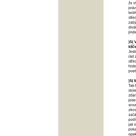
že v
práv
tvrd
stře
zabý
divá
jind
)S( 
klíč
Jedi
rád 
stře
hist
poet
)S( 
Tak 
stol
zdán
jede
srov
ztro
začá
podí
jak 
poka
opak