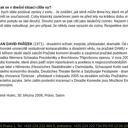
Jak se v dnešní situaci cítíte vy?
 bych stále podával zprávy z exilu... Je zvláštní, jak silně může téma hry, které mi p
nět se současností. Coby klasický zavlečenec jsem se před lety na krátkou dobu vrá
kého pobytu se stal dlouhý. Dlouho jsem se pak cítil jako skutečný cizinec. Nejsem si 
bě stále nekultivuji, jen pro případ, že někdy zase vyrazím do ciziny. Respektive do
AN DAVID PAŘÍZEK
(1971) - divadelní režisér, esejista, překladatel, dramatik. Od
hovské univerzitě vystudoval komparatistiku a divadelní vědu, na pražské DAMU v 
ě během studií stačil založit Pražské komorní divadlo a zaujmout pražské publikum
atika Wernera Schwaba Prezidentky a Brechtovou Třígrošovou operou. V roce 200
dla Komedie, které dnes patří svým repertoárem a poetikou k nejpozoruhodnější
ruje také v Německu (Hessisches Staatstheater v Darmstadtu, Schauspiel Kolín n
ského komorního divadla, Deutsches Theater Berlín a Salzburger Festspiele - dra
ky chovance Törlesse - představil v listopadu 2005 na desátém ročníku Pražského 
ckého jazyka. Jeho zatím poslední inscenací v Divadle Komedie jsou Mrožkovi E
enovými.
imír Hulec, 30. března 2006, Právo, Salon
0 Praha 1, Tel: +420 224 222 484-5, pokladna: +420 224 222 734 PO-PÁ 12:00-20