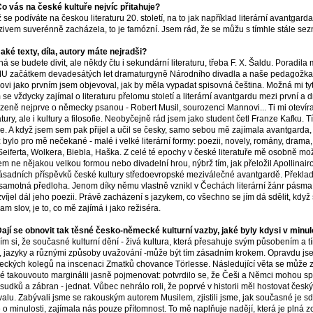
Co vás na české kultuře nejvíc přitahuje?
 se podíváte na českou literaturu 20. století, na to jak například literární avantgar
zivem suverénně zacházela, to je famózní. Jsem rád, že se můžu s tímhle stále se
Jaké texty, díla, autory máte nejradši?
á se budete divit, ale někdy čtu i sekundární literaturu, třeba F. X. Šaldu. Poradila
 začátkem devadesátých let dramaturgyně Národního divadla a naše pedagožka
ovi jako prvním jsem objevoval, jak by měla vypadat spisovná čeština. Možná mi tyto
 se vždycky zajímal o literaturu přelomu století a literární avantgardu mezi první a
ozeně nejprve o německy psanou - Robert Musil, sourozenci Mannovi... Ti mi otevíra
ratury, ale i kultury a filosofie. Neobyčejně rád jsem jako student četl Franze Kafku. Tí
e. A když jsem sem pak přijel a učil se česky, samo sebou mě zajímala avantgarda, 
ž bylo pro mě nečekané - malé i velké literární formy: poezii, novely, romány, drama
Seiferta, Wolkera, Biebla, Haška. Z celé té epochy v české literatuře mě osobně mo
m ne nějakou velkou formou nebo divadelní hrou, nýbrž tím, jak přeložil Apollinai
ásadních příspěvků české kultury středoevropské meziválečné avantgardě. Překlad
samotná předloha. Jenom díky němu vlastně vznikl v Čechách literární žánr pásma,
zvíjel dál jeho poezii. Právě zacházení s jazykem, co všechno se jím dá sdělit, když
am slov, je to, co mě zajímá i jako režiséra.
Dají se obnovit tak těsné česko-německé kulturní vazby, jaké byly kdysi v minul
ím si, že současné kulturní dění - živá kultura, která přesahuje svým působením a
y, jazyky a různými způsoby uvažování -může být tím zásadním krokem. Opravdu jse
ckých kolegů na inscenaci Zmatků chovance Törlesse. Následující věta se může zd
é takouvouto marginálii jasně pojmenovat: potvrdilo se, že Češi a Němci mohou sp
sudků a zábran - jednat. Vůbec nehrálo roli, že poprvé v historii měl hostovat čes
ivalu. Zabývali jsme se rakouským autorem Musilem, zjistili jsme, jak současné je s
 o minulosti, zajímala nás pouze přítomnost. To mě naplňuje nadějí, která je plná z