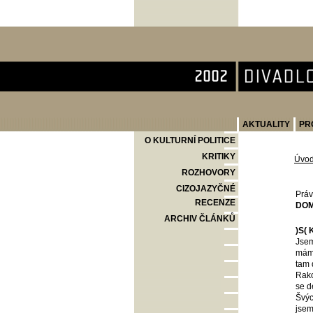
Divadlo Komedie
AKTUALITY
PR
O KULTURNÍ POLITICE
KRITIKY
Úvo
ROZHOVORY
CIZOJAZYČNÉ
Práv
RECENZE
DOM
ARCHIV ČLÁNKŮ
)S( 
Jsem
mám 
tam 
Rako
se d
Švýc
jsem