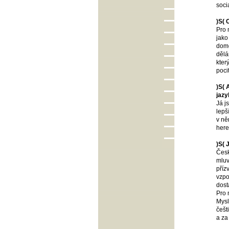
soci
)S(
Pro 
jako
domo
dělá
kter
poci
)S( 
jazy
Já j
lepš
v ně
here
)S( 
Česk
mluv
příz
vzpo
dost
Pro 
Mysl
češt
a za