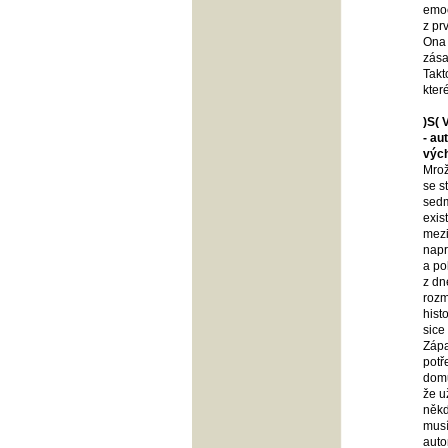
emoc
z pr
Ona 
zása
Takt
kter
)S( 
- au
vých
Mrož
se s
sedm
exis
mezi
napr
a po
z dn
rozm
hist
sice
Zápa
potř
domů
že u
někd
musí
auto