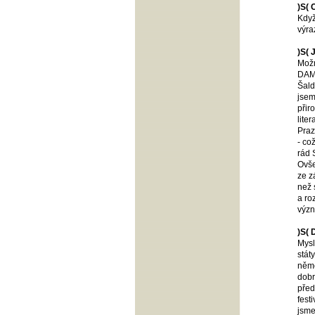
)S( 
Když
výra
)S( 
Možn
DAMU
Šald
jsem
přir
lite
Praz
- co
rád 
Ovše
ze z
než 
a ro
význ
)S( 
Mysl
stát
něme
dobr
před
fest
jsme