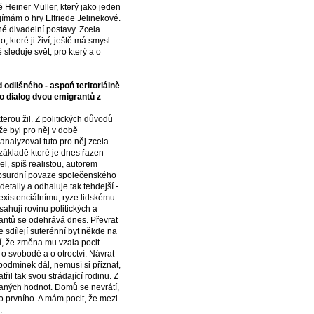
Heiner Müller, který jako jeden
ajímám o hry Elfriede Jelinekové.
é divadelní postavy. Zcela
 které ji živí, ještě má smysl.
sleduje svět, pro který a o
 odlišného - aspoň teritoriálně
 o dialog dvou emigrantů z
erou žil. Z politických důvodů
že byl pro něj v době
nalyzoval tuto pro něj zcela
 základě které je dnes řazen
l, spíš realistou, autorem
 absurdní povaze společenského
etaily a odhaluje tak tehdejší -
existenciálnímu, ryze lidskému
sahují rovinu politických a
grantů se odehrává dnes. Převrat
le sdílejí suterénní byt někde na
tí, že změna mu vzala pocit
o svobodě a o otroctví. Návrat
podmínek dál, nemusí si přiznat,
il tak svou strádající rodinu. Z
daných hodnot. Domů se nevrátí,
o prvního. A mám pocit, že mezi
.