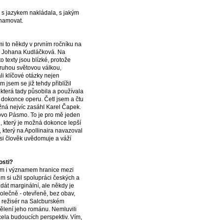
da s jazykem nakládala, s jakým
znamovat.
 mi to někdy v prvním ročníku na
 Johana Kudláčková. Na
 texty jsou blízké, protože
 druhou světovou válkou,
li klíčové otázky nejen
m jsem se již tehdy přiblížil
která tady působila a používala
, dokonce operu. Četl jsem a čtu
žná nejvíc zasáhl Karel Čapek.
rovo Pásmo. To je pro mě jeden
, který je možná dokonce lepší
 který na Apollinaira navazoval
 si člověk uvědomuje a váží
osti?
 tím i významem hranice mezi
m si užil spolupráci českých a
át marginální, ale někdy je
olečně - otevřeně, bez obav,
ký režisér na Salcburském
dělení jeho románu. Nemluvili
cela budoucích perspektiv. Vím,