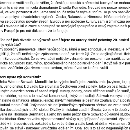
šechno se vrátit nedá, ale věřím, že česká, rakouská a německá kuchyně se moho
ě tímto směrem míří celá dramaturgie Divadla Komedie. Neuvádíme pouze německo
ívá, velkou pozornost věnujeme také současným českým autorům. To je pro nás věc 
doevropských divadelních regionů - Česka, Rakouska a Německa. Náš repertoár je
vá se podstatou povahy střední Evropy a její společné kultury, sami ji tím možná pom
ků i divadelníků v Praze a postupně se rozvíjející spolupráce a velký zájem o naši
e v Evropě je pro mě důkazem, že to funguje.
Více než jiná divadla se výrazně zaměřujete na autory druhé poloviny 20. stolet
e je vybíráte?
ný společný jmenovatel, který nepůsobí paušálně a nezjednodušuje, neexistuje: Při 
zjišťuji, že píší nečekaným způsobem o době, ve které žijí. Že se dotýkají témat -tře
dní Evropu aktuální. Že se vyznačují politicky vyhraněným postojem, že například v
orické souvislosti kulturního, společenského nebo politického dění. Když mě text p
ikou, zvláštním výrazivem nebo stavbou, mám důvod se k němu vrátit.
Mohl byste být konkrétní?
třeba Werner Schwab. Monolitické tvary jeho textů, jeho zacházení s jazykem, to je 
etí. Jeho přístup k divadlu lze srovnat s Čechovem před sto lety. Také on psal texty, 
livých dialozích zcela zásadně míjejí. Minuty, hodiny, celou věčnost uvažují o sob
n druhého, nejsou s to navázat komunikaci, i když o ni usilují. Schwab ve svých ne
natelné dramatické situace, jejichž skrytým tématem je bezmála zoufalá touha pos
skotání tohoto úsilí. Jistý model situací jedinečným způsobem přetavil do zcela sou
tku devadesátých let 20. století. Diváky tím totálně zasáhl. Škoda, že se v té době
vejte na Thomase Bernharda a jeho hry nebo prózy, které Schwab důkladně studova
oba kladou důraz na volbu významotvorné složky a její případné opakování. Významo
ždé v jiné souvislosti, pokaždé s konkrétnějším a stále konkrétnějším významem. 
ování se stává - nakonec virtuózním -sdělením. Oba jsou s to až do nejjemnějších