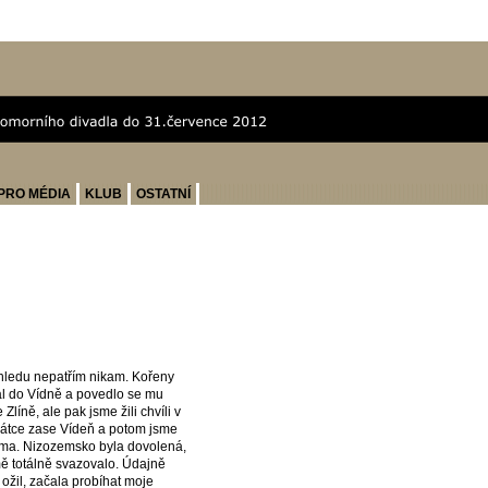
PRO MÉDIA
KLUB
OSTATNÍ
ohledu nepatřím nikam. Kořeny
al do Vídně a povedlo se mu
Zlíně, ale pak jsme žili chvíli v
rátce zase Vídeň a potom jsme
doma. Nizozemsko byla dovolená,
ě totálně svazovalo. Údajně
 ožil, začala probíhat moje