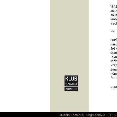
)S( 
Jako
souz
krát
v so
***
DUŠ
mnic
Ješt
dram
Diva
reží
Praž
Zmat
něme
Rod
Vlad
Divadlo Komedie, Jungmannova 1, 110 0