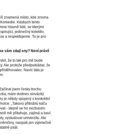
píš znamená místo, kde zrovna
o Komedie. Kdybych tento
 mne hlavně lidé, se kterými
irující, jedinečný kolektiv,
se a respektujeme. To je pro
 se vám zdají sny? Není právě
lel, že to tak pro mě bude
. Ale protože předpokládal, že
řistěhovalec. Navíc táta je
em.
Začínal jsem česky trochu
ovácka, mám dodnes slovácký
íry je někdy spojený s konkrétní
holce: „Takovú přitrúblú káču
ovat - stejně se ho nezbavím.
mně mě přitahuje, zajímá a baví.
ly, vystudoval univerzitu. Ale
do němčiny, naopak jen výjimečně
statně psát.