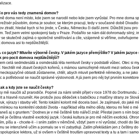
alizace.
 Co pro vás tedy znamená domov?
mě doma není místo, kde jsem se narodil nebo kde jsem vyrůstal. Pro mne doma s
 režisér působím, doma je soubor, se kterým pracuji, tedy v současné době Divadl
v ztratil, hledal bych si ho jinde, v Česku, Německu či další zemi. Důležití jsou pro
m. Teď jsem velmi spokojený tady v Praze. Podařilo se nám dát dohromady silný, insp
ý se skutečně zajímá o společné směřování a cíle, vzájemně si věříme, ovlivňujeme 
t domova asi to nejdůležitější.
A co jazyk? Mluvíte výborně česky. V jakém jazyce přemýšlíte? V jakém jazyce
k pro pocit domova nejdůležitější?
sem celá sedmdesátá a osmdesátá léta nemluvil česky v podstatě vůbec. Otec si mys
í. Nechtěl mě zbavit českých kořenů, s mámou samozřejmě mluvili mezi sebou česky
meckojazyčné oblasti zůstaneme, chtěl, abych mluvil perfektně německy, a ne jako p
c a potřeboval se naučit správné výslovnosti. A já jsem pro něj byl prvním korektor
Jak a kdy jste se naučil česky?
y mě naučili až prarodiče. Poprvé za námi směli přijet v roce 1978 do Dortmundu. 
it a hlavně rozumět. Ale protože jsou dědeček s babičkou z matčiny strany ze Sl
vuk, výrazy i stavby vět. Tento lokální kolorit mě docela baví. Je zajímavé, do jaké m
mínkou na konkrétní období života - například věta mého dědy, kterou mi řekl o mé 
aneš aj s gruntem.“ Dodnes je v mé češtině toto nářečí znát. Přestal jsem s ním boj
mě je čeština vlastně exotický jazyk. I česká kultura je pro mě něčím exotická. Ohro
ím, píšu a - chcete-li - i sním zatím v němčině, vždyť jsem v ní vyrůstal, chodil do ško
inu se intenzívně učím a pomalu se v ní zabydluji. Zatím překládám jen z češtiny 
 spolupráce lektora, už si ovšem v češtině troufám upravovat texty a tu a tam i samo