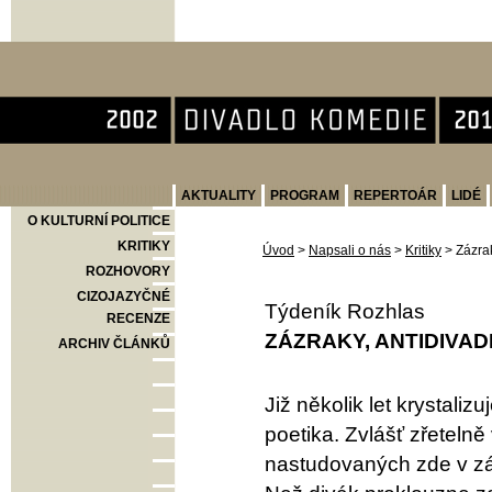
Divadlo Komedie
AKTUALITY
PROGRAM
REPERTOÁR
LIDÉ
O KULTURNÍ POLITICE
KRITIKY
Úvod
>
Napsali o nás
>
Kritiky
>
Zázra
ROZHOVORY
CIZOJAZYČNÉ
Týdeník Rozhlas
RECENZE
ZÁZRAKY, ANTIDIVAD
ARCHIV ČLÁNKŮ
Již několik let krystal
poetika. Zvlášť zřetelně
nastudovaných zde v zá