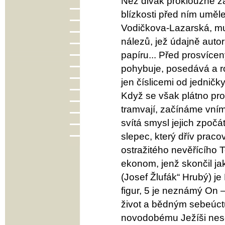
Než divák proklouzne z
blízkosti před ním uměle
Vodičkova-Lazarská, mus
nálezů, jež údajně autor
papíru... Před prosvíce
pohybuje, posedává a ro
jen číslicemi od jedničky
Když se však plátno pro
tramvají, začínáme vníma
svítá smysl jejich zpoč
slepec, který dřív praco
ostražitého nevěřícího 
ekonom, jenž skončil jak
(Josef Žlufák“ Hrubý) je
figur, 5 je neznámý On –
život a bědným sebeúctu
novodobému Ježíši nesen