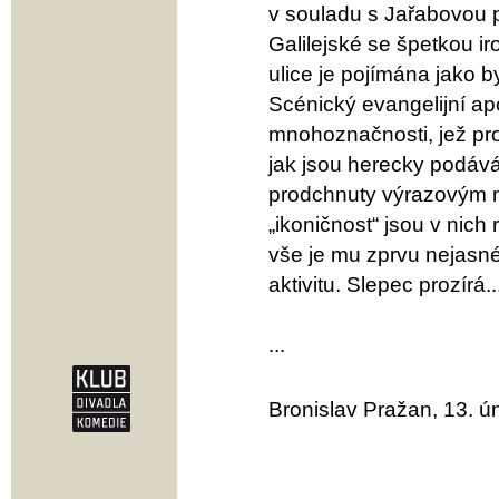
v souladu s Jařabovou p
Galilejské se špetkou 
ulice je pojímána jako by
Scénický evangelijní a
mnohoznačnosti, jež pron
jak jsou herecky podáv
prodchnuty výrazovým m
„ikoničnost“ jsou v nich
vše je mu zprvu nejasné.
aktivitu. Slepec prozírá..
...
Bronislav Pražan, 13. 