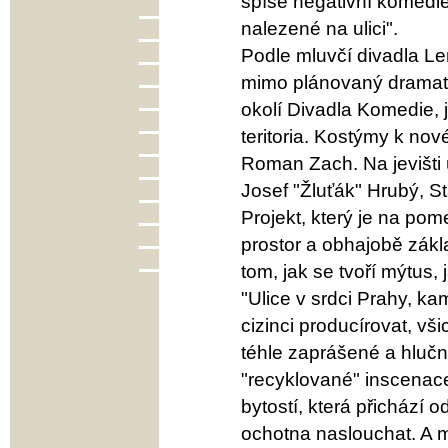
spíše negativní komedie
nalezené na ulici".
Podle mluvčí divadla L
mimo plánovaný dramatu
okolí Divadla Komedie,
teritoria. Kostýmy k nov
Roman Zach. Na jevišti ú
Josef "Žluťák" Hrubý, S
Projekt, který je na po
prostor a obhajobě zákla
tom, jak se tvoří mýtus, 
"Ulice v srdci Prahy, ka
cizinci producírovat, vši
téhle zaprášené a hlučné
"recyklované" inscenace.
bytostí, která přichází 
ochotna naslouchat. A m