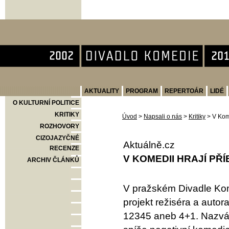
Divadlo Komedie
AKTUALITY
PROGRAM
REPERTOÁR
LIDÉ
O KULTURNÍ POLITICE
KRITIKY
Úvod
>
Napsali o nás
>
Kritiky
>
V Kome
ROZHOVORY
CIZOJAZYČNÉ
Aktuálně.cz
RECENZE
V KOMEDII HRAJÍ PŘÍ
ARCHIV ČLÁNKŮ
V pražském Divadle Kom
projekt režiséra a auto
12345 aneb 4+1. Nazván 