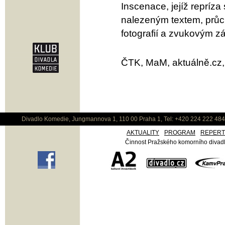
Inscenace, jejíž repríza
nalezeným textem, průc
fotografií a zvukovým 
ČTK, MaM, aktuálně.cz,
Divadlo Komedie, Jungmannova 1, 110 00 Praha 1, Tel: +420 224 222 48
AKTUALITY
PROGRAM
REPER
Činnost Pražského komorního divadla