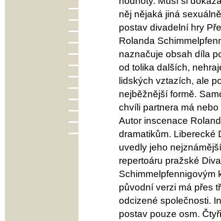
hodnoty. Musí si dokáza
něj nějaká jiná sexuáln
postav divadelní hry P
Rolanda Schimmelpfenni
naznačuje obsah díla po
od tolika dalších, nehra
lidských vztazích, ale 
nejběžnější formě. Samo
chvíli partnera má nebo
Autor inscenace Roland
dramatikům. Liberecké D
uvedly jeho nejznámějš
repertoáru pražské Diva
Schimmelpfennigovým k
původní verzi má přes tř
odcizené společnosti. In
postav pouze osm. Čtyři m