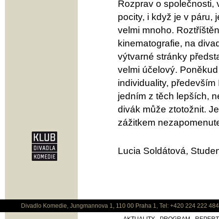
Rozprav o společnosti, 
pocity, i když je v páru,
velmi mnoho. Roztříštěn
kinematografie, na diva
výtvarné stránky předst
velmi účelový. Poněkud 
individuality, předevší
jedním z těch lepších, n
divák může ztotožnit. Je
zážitkem nezapomenut
Lucia Soldátová, Studen
Divadlo Komedie, Jungmannova 1, 110 00 Praha 1, Tel: +420 224 222 48