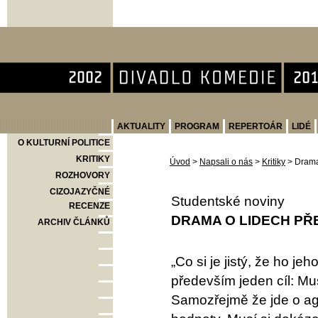
Divadlo Komedie
AKTUALITY
PROGRAM
REPERTOÁR
LIDÉ
O KULTURNÍ POLITICE
KRITIKY
Úvod
>
Napsali o nás
>
Kritiky
>
Drama 
ROZHOVORY
CIZOJAZYČNÉ
Studentské noviny
RECENZE
DRAMA O LIDECH PŘE
ARCHIV ČLÁNKŮ
„Co si je jistý, že ho j
především jeden cíl: Mus
Samozřejmě že jde o agre