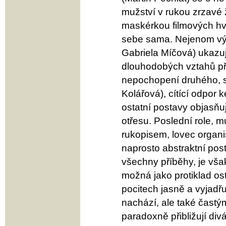
mužství v rukou zrzavé 
maskérkou filmových hv
sebe sama. Nejenom vý
Gabriela Míčová) ukazu
dlouhodobých vztahů p
nepochopení druhého, se
Kolářová), cítící odpor 
ostatní postavy objasňu
otřesu. Poslední role, 
rukopisem, lovec organis
naprosto abstraktní pos
všechny příběhy, je vša
možná jako protiklad os
pocitech jasně a vyjadřu
nachází, ale také čast
paradoxně přibližují divá