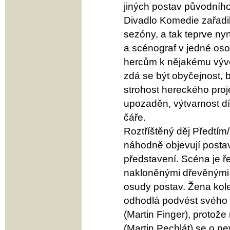
jiných postav původního
Divadlo Komedie zařadi
sezóny, a tak teprve nyn
a scénograf v jedné oso
hercům k nějakému vývoj
zdá se být obyčejnost, 
strohost hereckého proj
upozaděn, výtvarnost dí
čáře.
Roztříštěný děj Předtím
náhodně objevují postav
představení. Scéna je 
nakloněnými dřevěnými pl
osudy postav. Žena kol
odhodlá podvést svého 
(Martin Finger), protože m
(Martin Pechlát) se o n