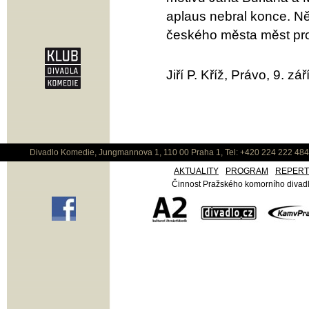
aplaus nebral konce. Ně
českého města měst pro
Jiří P. Kříž, Právo, 9. zá
Divadlo Komedie, Jungmannova 1, 110 00 Praha 1, Tel: +420 224 222 48
AKTUALITY
PROGRAM
REPER
Činnost Pražského komorního divadla