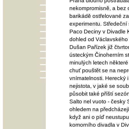
Praha dlouho postrádala
nekompromisně, a bez oh
barikádě ostřelované za
experimentu. Středeční 
Paco Deciny v Divadle 
dohled od Václavského 
Dušan Pařízek již čtvrt
ústeckým Činoherním stu
minulých letech některé
chuť pouštět se na nep
vnímatelnosti. Herecký i 
nejistota, v jaké se sou
působit také příští sezó
Salto nel vuoto - česky
ohledem na předcházejíc
když ani o píď neustup
komorního divadla v Di