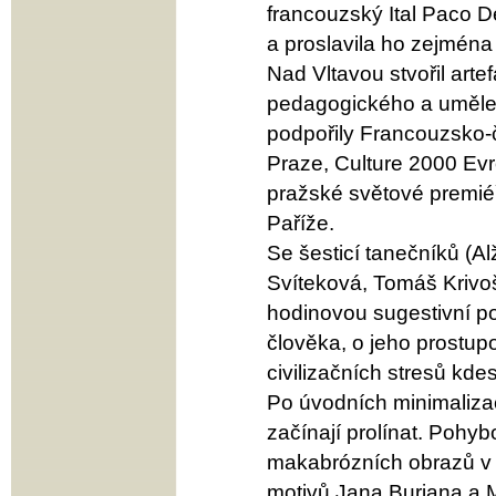
francouzský Ital Paco D
a proslavila ho zejména 
Nad Vltavou stvořil arte
pedagogického a uměle
podpořily Francouzsko-
Praze, Culture 2000 Evro
pražské světové premiéř
Paříže.
Se šesticí tanečníků (
Svíteková, Tomáš Krivoš
hodinovou sugestivní p
člověka, o jeho prostu
civilizačních stresů kde
Po úvodních minimaliza
začínají prolínat. Pohyb
makabrózních obrazů v
motivů Jana Buriana a M