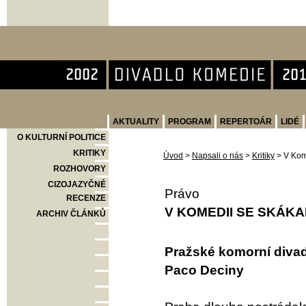
Divadlo Komedie
AKTUALITY
PROGRAM
REPERTOÁR
LIDÉ
O KULTURNÍ POLITICE
KRITIKY
Úvod
>
Napsali o nás
>
Kritiky
>
V Kom
ROZHOVORY
CIZOJAZYČNÉ
Právo
RECENZE
V KOMEDII SE SKÁK
ARCHIV ČLÁNKŮ
Pražské komorní divad
Paco Deciny