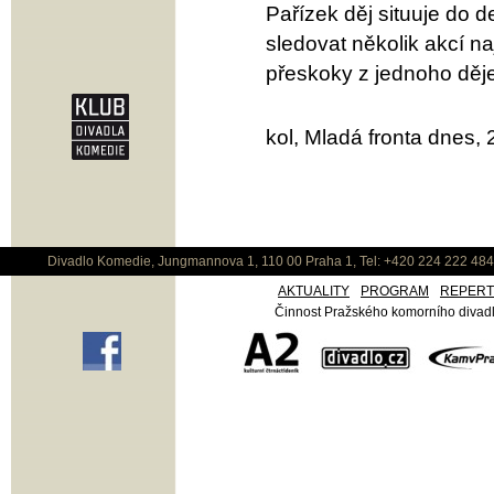
Pařízek děj situuje do d
sledovat několik akcí na
přeskoky z jednoho děje
kol, Mladá fronta dnes,
Divadlo Komedie, Jungmannova 1, 110 00 Praha 1, Tel: +420 224 222 48
AKTUALITY
PROGRAM
REPER
Činnost Pražského komorního divadla