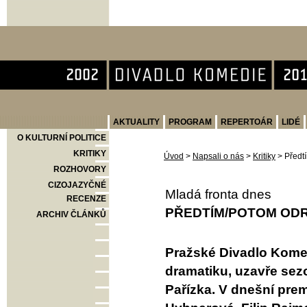
Divadlo Komedie
AKTUALITY
PROGRAM
REPERTOÁR
LIDÉ
O KULTURNÍ POLITICE
KRITIKY
Úvod
>
Napsali o nás
>
Kritiky
>
Předt
ROZHOVORY
CIZOJAZYČNÉ
Mladá fronta dnes
RECENZE
PŘEDTÍM/POTOM ODR
ARCHIV ČLÁNKŮ
Pražské Divadlo Kome
dramatiku, uzavře sez
Pařízka. V dnešní pre