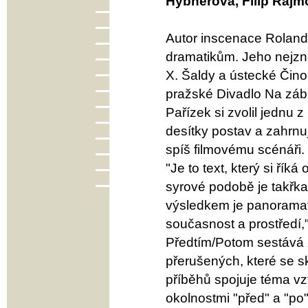
Hybnerová, Filip Rajm
Autor inscenace Roland
dramatikům. Jeho nejzná
X. Šaldy a ústecké Čino
pražské Divadlo Na zábr
Pařízek si zvolil jednu z 
desítky postav a zahrnu
spíš filmovému scénáři.
"Je to text, který si řík
syrové podobě je takřka
výsledkem je panoramati
současnost a prostředí,
Předtím/Potom sestává 
přerušených, které se s
příběhů spojuje téma vz
okolnostmi "před" a "po