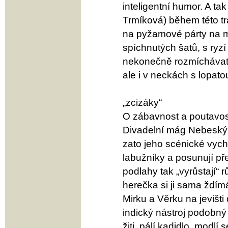
inteligentní humor. A ta
Trmíková) během této tr
na pyžamové párty na m
spíchnutých šatů, s ryzí
nekonečně rozmíchávat 
ale i v neckách s lopato
„zcizáky“
O zábavnost a poutavos
Divadelní mág Nebeský t
zato jeho scénické vych
labužníky a posunují př
podlahy tak „vyrůstají“ r
herečka si ji sama ždí
Mirku a Věrku na jevišti
indický nástroj podobný 
žiti, pálí kadidlo, modl