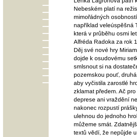
Lenka Lagronová patří 
Nebeském platí na režis
mimořádných osobností 
například veleúspěšná T
která v průběhu osmi l
Alfréda Radoka za rok 
Děj své nové hry Miriam
dojde k osudovému setk
smlsnout si na dostateč
pozemskou pouť, druhá,
aby vyčistila zarostlé 
zklamat předem. Ač pro 
deprese ani vraždění ne
nakonec rozpustí prášky
ulehnou do jednoho hrob
můžeme smát. Zdatnější 
textů vědí, že nepůjde 