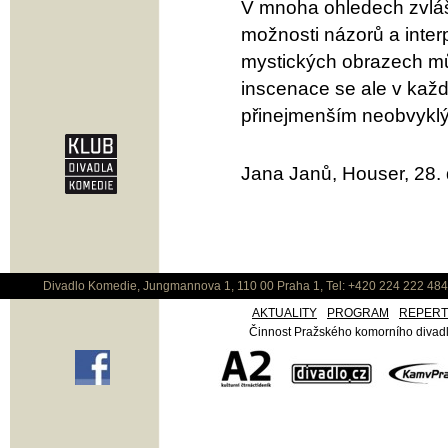
V mnoha ohledech zvlášt
možnosti názorů a inter
mystických obrazech mů
inscenace se ale v každ
přinejmenším neobvyklý 
Jana Janů, Houser, 28.
Divadlo Komedie, Jungmannova 1, 110 00 Praha 1, Tel: +420 224 222 48
AKTUALITY
PROGRAM
REPER
Činnost Pražského komorního divadla