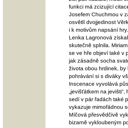
funkci má zcizující cit
Josefem Chuchmou v zá
osvětlí dvojjedinost Věr
i k motivům napsání hry
Lenka Lagronová získal
skutečně splnila. Miria
se ve hře objeví také v 
jak zásadně socha svaté
života obou hrdinek, by
pohrávání si s diváky vš
Inscenace vyvolává půs
„jevišťátkem na jevišti“
sedí v pár řadách také př
vykazuje mimořádnou so
Míčová přesvědčivě vykre
bizarně vykloubeným p