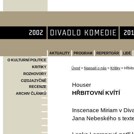
Divadlo Komedie
AKTUALITY
PROGRAM
REPERTOÁR
LIDÉ
O KULTURNÍ POLITICE
KRITIKY
Úvod
>
Napsali o nás
>
Kritiky
>
Hřbito
ROZHOVORY
CIZOJAZYČNÉ
Houser
RECENZE
HŘBITOVNÍ KVÍTÍ
ARCHIV ČLÁNKŮ
Inscenace Miriam v Diva
Jana Nebeského s text