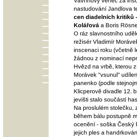
Vavřínový věnec za ins
nastudování Jandlova te
cen diadelních kritiků 
Kolářová
a Boris Rösne
O ráz slavnostního uděl
režisér Vladimír Moráv
inscenaci roku (včetně l
žádnou z nominací nepr
Hvězd na vrbě, kterou 
Morávek "vsunul" udílen
panenko (podle stejnoj
Klicperově divadle 12. 
jevišti stalo součástí h
Na proslulém stolečku,
během bálu postupně miz
ocenění - soška Český l
jejich ples a handrková