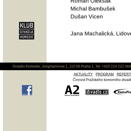
Roman Olekšák
Michal Bambušek
Dušan Vicen
Jana Machalická, Lidov
Divadlo Komedie, Jungmannova 1, 110 00 Praha 1, Tel: +420 224 222 48
AKTUALITY
PROGRAM
REPER
Činnost Pražského komorního divadla