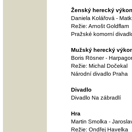
Ženský herecký výko
Daniela Kolářová - Mat
Režie: Arnošt Goldflam
Pražské komorní divadl
Mužský herecký výko
Boris Rösner - Harpago
Režie: Michal Dočekal
Národní divadlo Praha
Divadlo
Divadlo Na zábradlí
Hra
Martin Smolka - Jarosl
Režie: Ondřej Havelka