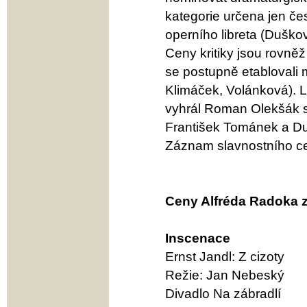
kategorie určena jen č
operního libreta (Dušk
Ceny kritiky jsou rovně
se postupně etablovali 
Klimáček, Volánková). Le
vyhrál Roman Olekšák se
František Tománek a Du
Záznam slavnostního cer
Ceny Alfréda Radoka z
Inscenace
Ernst Jandl: Z cizoty
Režie: Jan Nebeský
Divadlo Na zábradlí