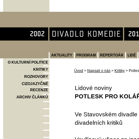
Divadlo Komedie
AKTUALITY
PROGRAM
REPERTOÁR
LIDÉ
O KULTURNÍ POLITICE
KRITIKY
Úvod
>
Napsali o nás
>
Kritiky
>
Potle
ROZHOVORY
CIZOJAZYČNÉ
Lidové noviny
RECENZE
POTLESK PRO KOLÁ
ARCHIV ČLÁNKŮ
Ve Stavovském divadle s
divadelních kritiků