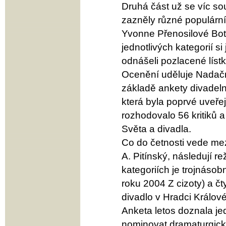
Druhá část už se víc so
zazněly různé populární 
Yvonne Přenosilové Boty
jednotlivých kategorií s
odnášeli pozlacené líst
Ocenění uděluje Nadačn
základě ankety divadelní
která byla poprvé uveře
rozhodovalo 56 kritiků 
Světa a divadla.
Co do četnosti vede mezi
A. Pitínský, následují r
kategoriích je trojnásob
roku 2004 Z cizoty) a čty
divadlo v Hradci Králové
Anketa letos doznala je
nominovat dramaturgické