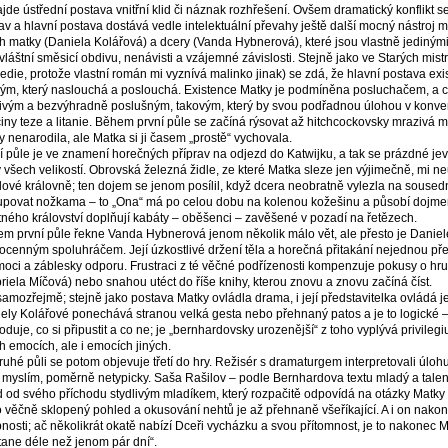
jde ústřední postava vnitřní klid či náznak rozhřešení. Ovšem dramatický konflikt s
av a hlavní postava dostává vedle intelektuální převahy ještě další mocný nástroj 
h matky (Daniela Kolářová) a dcery (Vanda Hybnerová), které jsou vlastně jedinými 
vláštní směsicí obdivu, nenávisti a vzájemné závislosti. Stejně jako ve Starých mistr
die, protože vlastní román mi vyznívá malinko jinak) se zdá, že hlavní postava exis
ým, který naslouchá a poslouchá. Existence Matky je podmíněna posluchačem, a 
ivým a bezvýhradně poslušným, takovým, který by svou podřadnou úlohou v konver
iny teze a litanie. Během první půle se začíná rýsovat až hitchcockovsky mrazivá m
y nenarodila, ale Matka si ji časem „prostě“ vychovala.
í půle je ve znamení horečných příprav na odjezd do Katwijku, a tak se prázdné je
y všech velikostí. Obrovská železná židle, ze které Matka sleze jen výjimečně, mi 
dové královně; ten dojem se jenom posílil, když dcera neobratně vylezla na sousedn
povat nožkama – to „Ona“ má po celou dobu na kolenou kožešinu a působí dojm
ného království doplňují kabáty – oběšenci – zavěšené v pozadí na řetězech.
m první půle řekne Vanda Hybnerová jenom několik málo vět, ale přesto je Daniel
ocenným spoluhráčem. Její úzkostlivé držení těla a horečná přitakání nejednou pře
oci a záblesky odporu. Frustraci z té věčné podřízenosti kompenzuje pokusy o hr
riela Míčová) nebo snahou utéct do říše knihy, kterou znovu a znovu začíná číst.
samozřejmě; stejně jako postava Matky ovládla drama, i její představitelka ovládá j
ely Kolářové ponechává stranou velká gesta nebo přehnaný patos a je to logické – 
oduje, co si připustit a co ne; je „bernhardovsky urozenější“ z toho vyplývá privil
h emocích, ale i emocích jiných.
ruhé půli se potom objevuje třetí do hry. Režisér s dramaturgem interpretovali úlo
, myslím, poměrně netypicky. Saša Rašilov – podle Bernhardova textu mladý a talen
 od svého příchodu stydlivým mladíkem, který rozpačitě odpovídá na otázky Matky
 věčně sklopený pohled a okusování nehtů je až přehnaně všeříkající. A i on nako
nosti; ač několikrát okatě nabízí Dceři vycházku a svou přítomnost, je to nakonec 
tane déle než jenom pár dní“.