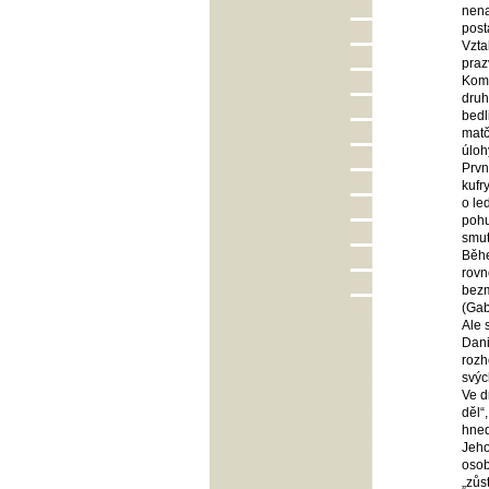
nena
post
Vzta
praz
Kome
druh
bedl
matč
úloh
Prvn
kufr
o le
pohu
smut
Běhe
rovn
bezm
(Gab
Ale 
Dani
rozh
svýc
Ve d
děl“
hned
Jeho
osob
„zůs