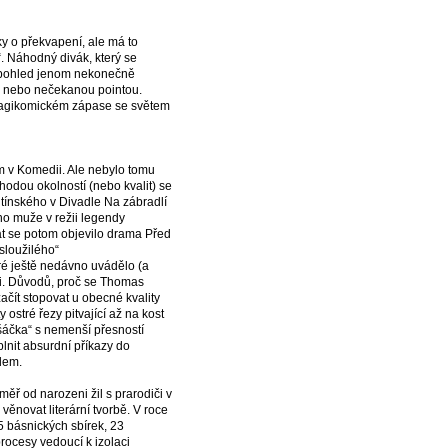
y o překvapení, ale má to
. Náhodný divák, který se
í pohled jenom nekonečně
em nebo nečekanou pointou.
tragikomickém zápase se světem
m v Komedii. Ale nebylo tomu
hodou okolností (nebo kvalit) se
itínského v Divadle Na zábradlí
ho muže v režii legendy
at se potom objevilo drama Před
sloužilého“
eré ještě nedávno uvádělo (a
li. Důvodů, proč se Thomas
ačít stopovat u obecné kvality
ostré řezy pitvající až na kost
áčka“ s nemenší přesností
plnit absurdní příkazy do
dem.
ěř od narozeni žil s prarodiči v
ěnovat literární tvorbě. V roce
 5 básnických sbírek, 23
procesy vedoucí k izolaci