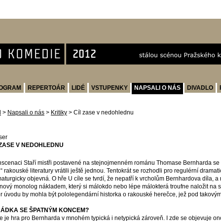
OGRAM
REPERTOÁR
LIDÉ
VSTUPENKY
NAPSALI O NÁS
DIVADLO
d
>
Napsali o nás
>
Kritiky
>
Cíl zase v nedohlednu
ser
 ZASE V NEDOHLEDNU
nscenaci Staří mistři postavené na stejnojmenném románu Thomase Bernharda se
ti“ rakouské literatury vrátili ještě jednou. Tentokrát se rozhodli pro regulérní dramati
aturgicky objevná. O hře U cíle se tvrdí, že nepatří k vrcholům Bernhardova díla, a n
nový monolog nákladem, který si málokdo nebo lépe málokterá troufne naložit na s
r úvodu by mohla být pololegendární historka o rakouské herečce, jež pod takovým 
ÁDKA SE ŠPATNÝM KONCEM?
le je hra pro Bernharda v mnohém typická i netypická zároveň. I zde se objevuje ono 