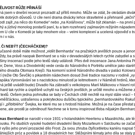
ĚLIVOST RŮŽE PŘINÁŠÍ
á jsem v dnešní recenzi prozradil až příliš mnoho. Může se zdát, že okrádám divák
lik dobrých důvodů. U cíle není drama divácky lehce stravitelné a přehnaně „akční“
odl zajít „na něco do Komedie“ nebo „na Kolářovou“, může být zklamán – na prvn
hý a jízlivý monolog postarší paní, tu a tam rozehraný zajímavým režijním nápad
m U cíle v Komedii je taky mnohem více – velmi komplexní a ucelená výpověď o 
m i v nás.
, Či NEBÝT (ČECHÁČKEM)?
učasné době máte možnost „vidět Bernharda“ na pražských jevištích pouze a jeno
vždy, ba právě naopak Bernhard se u nás v devadesátých letech rychle zabydlel a s
tšiny inscenací podle jeho textů staly události. Přes dvě inscenace Jana Antonína P
ter, Dene, Voss a Divodelník) vede cesta do Národního k Portrétu umělce jako staré
ého divadla Otomara Krejči. Na komorní scéně Národního divadla v paláci Kolowr
í (režie Oto Ševčík) s pikantním nádechem dosud živé tradice nacismu v rodině „vy
apáka.Vyrovnávání se s nacistickou minulostí je leitmotivem i v Náměstí hrdinů, kt
á ještě uvádět bude) Divadlo Na zábradlí s velkolepou Marií Málkovou v hlavní ro
hard tak rychle a úspěšně uchytil na českých jevištích, je určitě mnoho a můžeme z
 textů. Ovšem jedna pohnutka se tady v Čechách chtě nechtě na mysl stále vrací – ty 
měšťáckou, ustrašenou a pokryteckou dušičku typického „bernhardovského Rakuš
jí i „přiblblého“ Švejka, ke které mu se s hrdostí hlásíme. Možná je na čase přestat 
ene, ale prostě je odmítnout! Nechme se k tornu inspirovat třeba nějakým Bernhar
mas Bernhard
se narodil v roce 1931 v holandském Heerlenu u Maastrichtu, ale tém
usku. Po studiích vysoké hudební divadelní školy Mozarteum v Salcburku se začal v
 vyšlo jeho první prozaické dílo Frost. Za svou zhruba čtyřicetiletou kariéru napsal
áhlejších próz a povídek a 18 divadelních her. Stěžejními tématy jeho díla se staly 