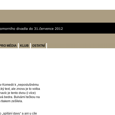
PRO MÉDIA
KLUB
OSTATNÍ
 v Komedii k „neposlušnému
cký text, ale znovu je to volba
avíc je tento dvou (i více)
vá bedra. Bulvární tečkou na
tlakem zešílela.
„spílání davu“ a ani u cíle