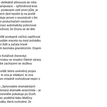
e delikátně přesouvá do nitra
manipulace – spřízněnost krve.
postavami celé první půle, je
ech (teď myslím ty na jevišti
tuje jenom v souvislosti s tím
co posluchačem navýsost
zaci automaticky potvrzoval
ožnost, že Dcera se do této
viště postupně začíná zaplňovat
neustále vracela na mysl pohádku
í židli a začala hravě
em bezmála grandiózním. Dojem
e Kolářové (herecky)
rostou ve snadno čitelné výrazy
ubé zacházení se služkou
eviště.Velmi umírněný projev
to ona je vládkyní, to ona
egium chladně rozhodovat nejen o
hu „Spisovatele dramatických
tovaný dramatik-anarchista – je
 nesměle pokukuje po Dceři.
nec podléhá tlaku Matčiny
Matka, která rozhodne, že