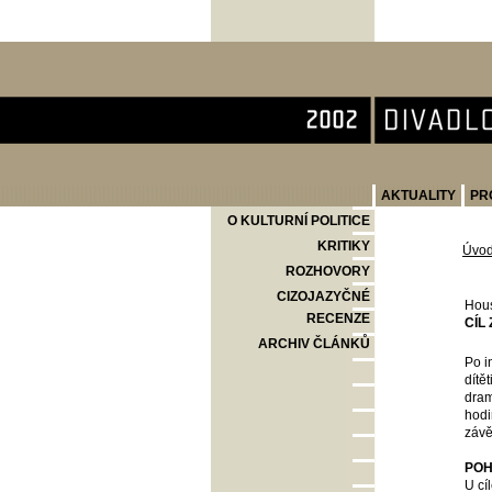
Divadlo Komedie
AKTUALITY
PR
O KULTURNÍ POLITICE
KRITIKY
Úvo
ROZHOVORY
CIZOJAZYČNÉ
Hou
RECENZE
CÍL
ARCHIV ČLÁNKŮ
Po i
dítě
dram
hodi
závě
POH
U cí