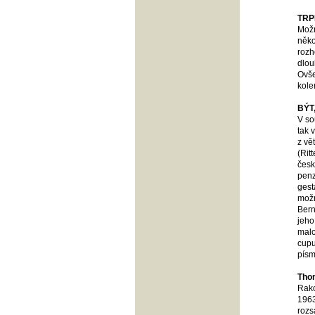
TRP
Možn
něko
rozh
dlou
Ovše
kole
BÝT
V so
tak 
z vě
(Rit
česk
penz
gest
možn
Bern
jeho
malo
cupu
písm
Tho
Rako
1963
rozs