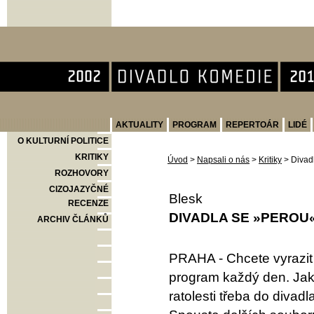
Divadlo Komedie
AKTUALITY
PROGRAM
REPERTOÁR
LIDÉ
O KULTURNÍ POLITICE
KRITIKY
Úvod
>
Napsali o nás
>
Kritiky
>
Divad
ROZHOVORY
CIZOJAZYČNÉ
Blesk
RECENZE
DIVADLA SE »PEROU
ARCHIV ČLÁNKŮ
PRAHA - Chcete vyrazit
program každý den. Jak j
ratolesti třeba do divad