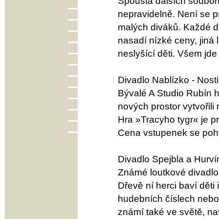
Spousta dalších soubor
nepravidelně. Není se pr
malých diváků. Každé di
nasadí nízké ceny, jiná 
neslyšící děti. Všem jde
Divadlo Nablízko - Nost
Bývalé A Studio Rubín h
nových prostor vytvořili 
Hra »Tracyho tygr« je 
Cena vstupenek se pohy
Divadlo Spejbla a Hurví
Známé loutkové divadlo 
Dřevě ní herci baví děti
hudebních číslech nebo 
známí také ve světě, nav