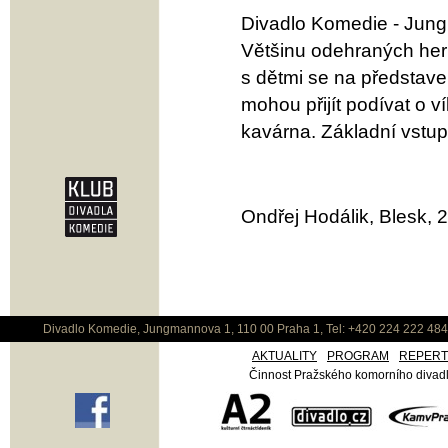
Divadlo Komedie - Jun
Většinu odehraných her 
s dětmi se na představe
mohou přijít podívat o v
kavárna. Základní vstup
Ondřej Hodálik, Blesk, 
Divadlo Komedie, Jungmannova 1, 110 00 Praha 1, Tel: +420 224 222 48
AKTUALITY
PROGRAM
REPER
Činnost Pražského komorního divadla