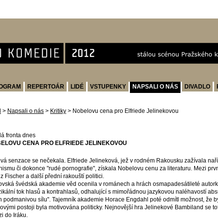
OGRAM
REPERTOÁR
LIDÉ
VSTUPENKY
NAPSALI O NÁS
DIVADLO
d
>
Napsali o nás
>
Kritiky
>
Nobelovu cena pro Elfriede Jelinekovou
á fronta dnes
ELOVU CENA PRO ELFRIEDE JELINEKOVOU
vá senzace se nečekala. Elfriede Jelineková, jež v rodném Rakousku zažívala nařče
nismu či dokonce "rudé pornografie", získala Nobelovu cenu za literaturu. Mezi prvn
z Fischer a další přední rakouští politici.
ovská švédská akademie věd ocenila v románech a hrách osmapadesátileté autorky
ikální tok hlasů a kontrahlasů, odhalující s mimořádnou jazykovou naléhavostí abs
ch podmanivou sílu". Tajemník akademie Horace Engdahl poté odmítl možnost, že b
covými postoji byla motivována politicky. Nejnovější hra Jelinekové Bambiland se tot
zi do Iráku.