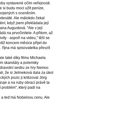
oby vystavené očím veřejnosti.
e si budu moci užít peníze,
spojených s oceněním.
podesáté. Ale málokdo čekal
ální, když jsem překládala její
na Augustová. "Ale v její
á na prvočinitele. A přitom, až
ity - aspoň na videu," těší se
otiž koncem měsíce přijet do
 října má spisovatelka převzít
le také díky filmu Michaela
em skandály a polemiky
zdravotní sestru ze hry Nemoc
li, že si Jelineková dala za úkol
kých pozic ji kritizoval Jörg
izuje a na ruby obrací právě ta
jí problém", který padl na
t - a teď má Nobelovu cenu. Ale