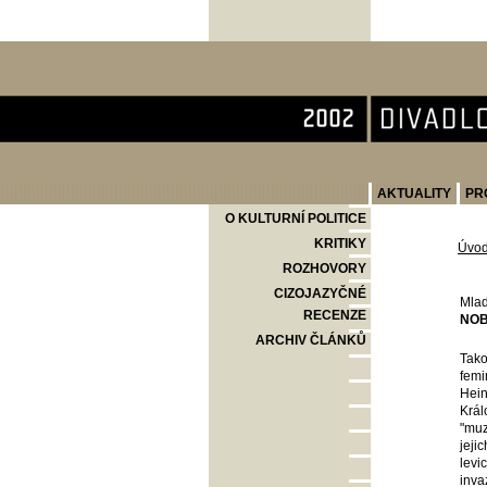
Divadlo Komedie
AKTUALITY
PR
O KULTURNÍ POLITICE
KRITIKY
Úvo
ROZHOVORY
CIZOJAZYČNÉ
Mlad
RECENZE
NOB
ARCHIV ČLÁNKŮ
Tako
femi
Hein
Král
"muz
jeji
levi
inva