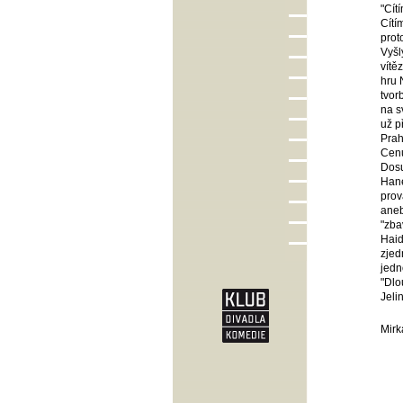
"Cít
Cítí
prot
Vyšl
vítě
hru 
tvor
na s
už p
Prah
Cenu
Dosu
Hane
prov
aneb
"zba
Haid
zjed
jedn
"Dlo
Jeli
Mirk