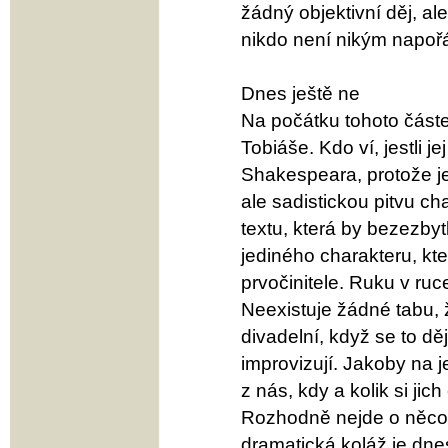
žádný objektivní děj, ale
nikdo není nikým napoř
Dnes ještě ne
Na počátku tohoto část
Tobiáše. Kdo ví, jestli 
Shakespeara, protože je
ale sadistickou pitvu ch
textu, která by bezezby
jediného charakteru, kt
prvočinitele. Ruku v ru
Neexistuje žádné tabu, 
divadelní, když se to děje
improvizují. Jakoby na 
z nás, kdy a kolik si ji
Rozhodně nejde o něco 
dramatická koláž je dne