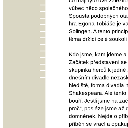
co mají tyto dvě záležit
vůbec něco společnéh
Spousta podobných otáze
hra Egona Tobiáše je v
Solingen. A tento princi
téma držící celé souko
Kdo jsme, kam jdeme a
Začátek představení se 
skupinka herců k jedné
dnešním divadle nezasko
hlediště, forma divadla
Shakespeara. Ale tento
bouří. Jestli jsme na zač
proč“, posléze jsme až
domněnek. Nejde o příbě
příběh se vrací a opakuj