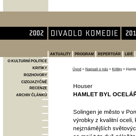
Divadlo Komedie
AKTUALITY
PROGRAM
REPERTOÁR
LIDÉ
O KULTURNÍ POLITICE
KRITIKY
Úvod
>
Napsali o nás
>
Kritiky
>
Hamle
ROZHOVORY
CIZOJAZYČNÉ
Houser
RECENZE
HAMLET BYL OCELÁ
ARCHIV ČLÁNKŮ
Solingen je město v Po
výrobky z kvalitní oceli
nejznámějších světovýc