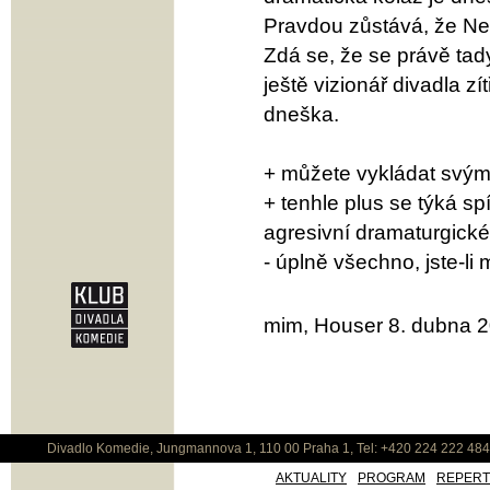
Pravdou zůstává, že Neb
Zdá se, že se právě ta
ještě vizionář divadla zí
dneška.
+ můžete vykládat svým 
+ tenhle plus se týká s
agresivní dramaturgické 
- úplně všechno, jste-li 
mim, Houser 8. dubna 
Divadlo Komedie, Jungmannova 1, 110 00 Praha 1, Tel: +420 224 222 48
AKTUALITY
PROGRAM
REPER