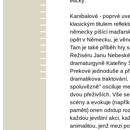
etický.
Kanibalové - poprvé uve
klasickým titulem reflek
německy píšící maďarský
opět v Německu, je věno
Tam je také příběh hry s
Režiséru Janu Nebeském
dramaturgyně Kateřiny 
Prekové jednoduše a př
dramatikova traktování,
spoluvězně" osciluje m
dvou přeživších. Vše se
scény a evokuje (napříkl
paměti) onen odstup roz
každou jevištní akci, ka
animalitou, jenž mezi po