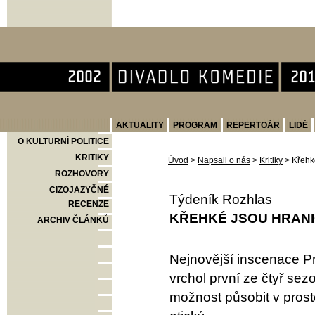
Divadlo Komedie
AKTUALITY
PROGRAM
REPERTOÁR
LIDÉ
O KULTURNÍ POLITICE
KRITIKY
Úvod
>
Napsali o nás
>
Kritiky
>
Křehké
ROZHOVORY
CIZOJAZYČNÉ
Týdeník Rozhlas
RECENZE
KŘEHKÉ JSOU HRANIC
ARCHIV ČLÁNKŮ
Nejnovější inscenace P
vrchol první ze čtyř se
možnost působit v prosto