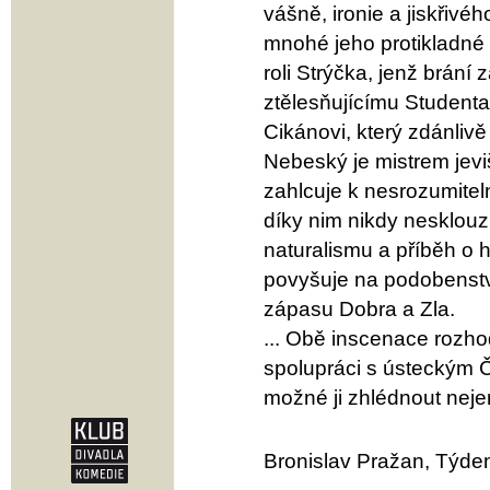
vášně, ironie a jiskřivé
mnohé jeho protikladné s
roli Strýčka, jenž brání
ztělesňujícímu Student
Cikánovi, který zdánliv
Nebeský je mistrem jeviš
zahlcuje k nesrozumiteln
díky nim nikdy nesklou
naturalismu a příběh o
povyšuje na podobenství
zápasu Dobra a Zla.
... Obě inscenace rozhod
spolupráci s ústeckým Č
možné ji zhlédnout neje
Bronislav Pražan, Týde