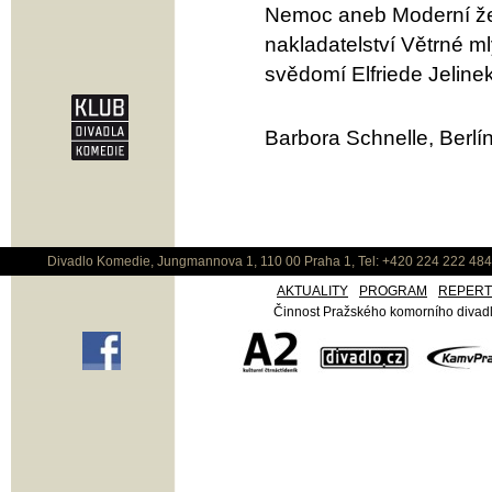
Nemoc aneb Moderní žen
nakladatelství Větrné ml
svědomí Elfriede Jelinek
Barbora Schnelle, Berlín
Divadlo Komedie, Jungmannova 1, 110 00 Praha 1, Tel: +420 224 222 48
AKTUALITY
PROGRAM
REPER
Činnost Pražského komorního divadla