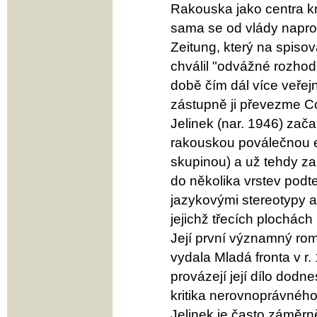
Rakouska jako centra kre
sama se od vlády napros
Zeitung, který na spiso
chválil "odvážné rozhodn
době čím dál více veřej
zástupně ji převezme Co
Jelinek (nar. 1946) zača
rakouskou poválečnou ex
skupinou) a už tehdy za
do několika vrstev podt
jazykovými stereotypy 
jejichž třecích plochách
Její první významný ro
vydala Mladá fronta v r.
provázejí její dílo dodn
kritika nerovnoprávnéh
Jelinek je často záměrně