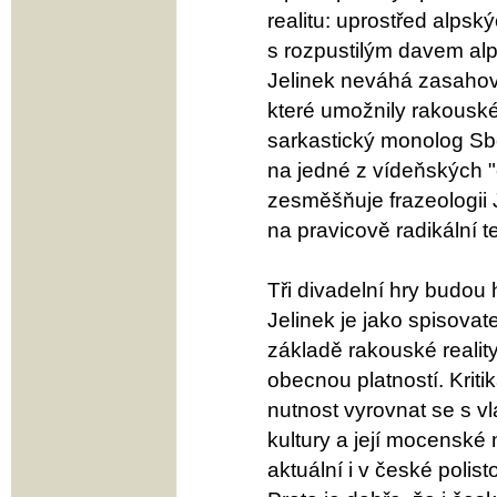
realitu: uprostřed alpský
s rozpustilým davem alp
Jelinek neváhá zasahova
které umožnily rakouské
sarkastický monolog Sb
na jedné z vídeňských "
zesměšňuje frazeologii 
na pravicově radikální 
Tři divadelní hry budou 
Jelinek je jako spisova
základě rakouské realit
obecnou platností. Kri
nutnost vyrovnat se s vl
kultury a její mocenské 
aktuální i v české polis