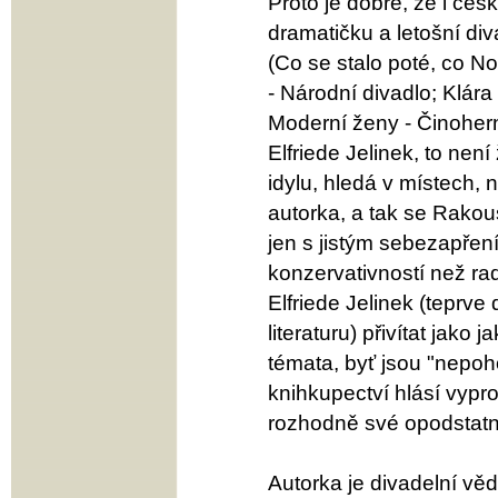
Proto je dobře, že i čes
dramatičku a letošní div
(Co se stalo poté, co N
- Národní divadlo; Klár
Moderní ženy - Činohern
Elfriede Jelinek, to nen
idylu, hledá v místech, 
autorka, a tak se Rakou
jen s jistým sebezapřen
konzervativností než radi
Elfriede Jelinek (teprv
literaturu) přivítat jako 
témata, byť jsou "nepoho
knihkupectví hlásí vypr
rozhodně své opodstatn
Autorka je divadelní věd