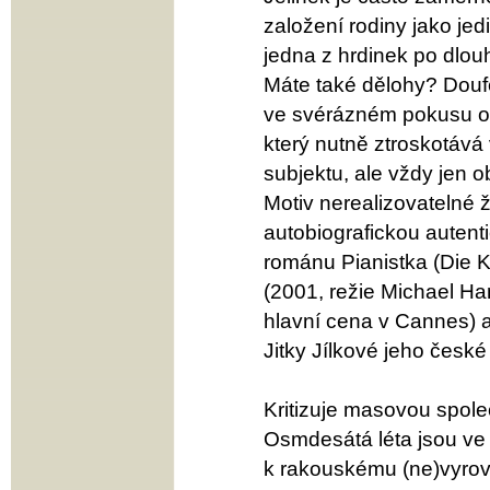
založení rodiny jako je
jedna z hrdinek po dlou
Máte také dělohy? Doufe
ve svérázném pokusu o 
který nutně ztroskotává 
subjektu, ale vždy jen 
Motiv nerealizovatelné 
autobiografickou autent
románu Pianistka (Die Kl
(2001, režie Michael Hane
hlavní cena v Cannes) a
Jitky Jílkové jeho české
Kritizuje masovou společ
Osmdesátá léta jsou ve 
k rakouskému (ne)vyrov