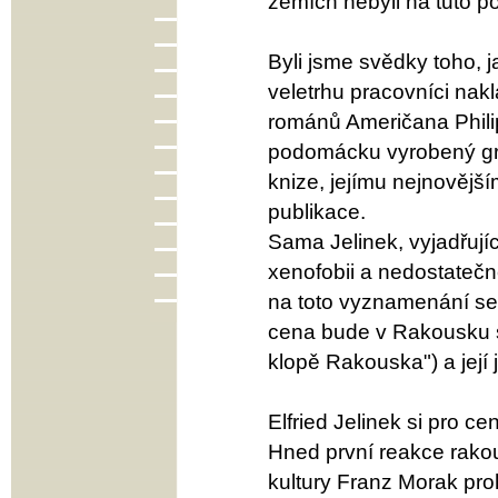
zemích nebyli na tuto po
Byli jsme svědky toho, 
veletrhu pracovníci nakl
románů Američana Philip
podomácku vyrobený grat
knize, jejímu nejnovějším
publikace.
Sama Jelinek, vyjadřujíc
xenofobii a nedostatečn
na toto vyznamenání se 
cena bude v Rakousku s
klopě Rakouska") a její
Elfried Jelinek si pro 
Hned první reakce rakous
kultury Franz Morak pro