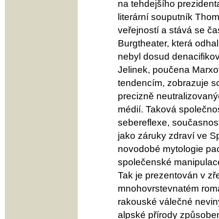
na tehdejšího prezidenta
literární souputník Tho
veřejností a stává se ča
Burgtheater, která odhal
nebyl dosud denacifiko
Jelinek, poučena Marxov
tendencím, zobrazuje s
precizně neutralizovaných
médií. Taková společnos
sebereflexe, současnost
jako záruky zdraví ve Sp
novodobé mytologie paci
společenské manipulac
Tak je prezentován v z
mnohovrstevnatém román
rakouské válečné neviny
alpské přírody způsobe