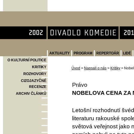
Divadlo Komedie
AKTUALITY
PROGRAM
REPERTOÁR
LIDÉ
O KULTURNÍ POLITICE
KRITIKY
Úvod
>
Napsali o nás
>
Kritiky
>
Nobel
ROZHOVORY
CIZOJAZYČNÉ
Právo
RECENZE
NOBELOVA CENA ZA
ARCHIV ČLÁNKŮ
Letošní rozhodnutí švé
literaturu rakouské spole
světová veřejnost jako