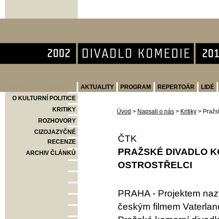
Divadlo Komedie
AKTUALITY
PROGRAM
REPERTOÁR
LIDÉ
O KULTURNÍ POLITICE
KRITIKY
Úvod
>
Napsali o nás
>
Kritiky
>
Pražsk
ROZHOVORY
CIZOJAZYČNÉ
ČTK
RECENZE
PRAŽSKÉ DIVADLO KO
ARCHIV ČLÁNKŮ
OSTROSTŘELCI
PRAHA - Projektem nazv
českým filmem Vaterland