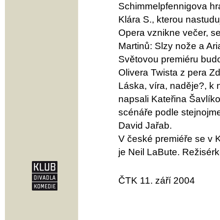
Schimmelpfennigova hra
Klára S., kterou nastu
Opera vznikne večer, s
Martinů: Slzy nože a Ar
Světovou premiéru budo
Olivera Twista z pera Z
Láska, víra, naděje?, 
napsali Kateřina Šavlík
scénáře podle stejnoj
David Jařab.
V české premiéře se v K
je Neil LaBute. Režisér
ČTK 11. září 2004