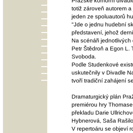
Pražské komorní divadlo.
totiž zároveň autorem a 
jeden ze spoluautorů hud
"Jde o jednu hudební skla
představení, jehož dern
Na scénáři jednotlivých 
Petr Štědroň a Egon L. 
Svoboda.
Podle Studenkové existuj
uskutečnily v Divadle Na
tvoří tradiční zahájení
Dramaturgický plán Praž
premiérou hry Thomase B
překladu Darie Ullricho
Hybnerová, Saša Rašilo
V repertoáru se objeví