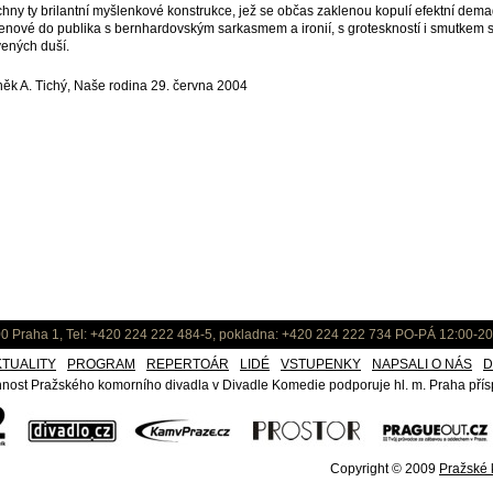
hny ty brilantní myšlenkové konstrukce, jež se občas zaklenou kopulí efektní demago
nové do publika s bernhardovským sarkasmem a ironií, s groteskností i smutkem s
ených duší.
ěk A. Tichý, Naše rodina 29. června 2004
0 Praha 1, Tel: +420 224 222 484-5, pokladna: +420 224 222 734 PO-PÁ 12:00-20
KTUALITY
PROGRAM
REPERTOÁR
LIDÉ
VSTUPENKY
NAPSALI O NÁS
D
nost Pražského komorního divadla v Divadle Komedie podporuje hl. m. Praha přísp
Copyright © 2009
Pražské k