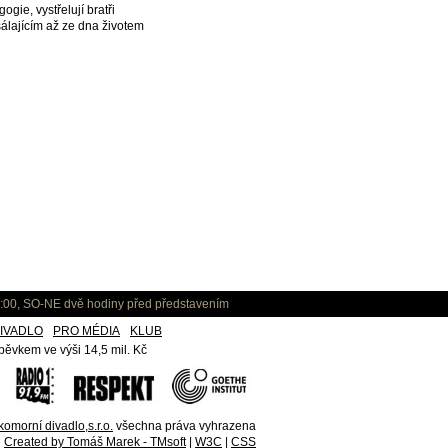
gie, vystřelují bratři
álajícím až ze dna životem
:00, SO-NE dvě hodiny před představením
IVADLO
PRO MÉDIA
KLUB
ěvkem ve výši 14,5 mil. Kč
omorní divadlo,s.r.o.
všechna práva vyhrazena
Created by Tomáš Marek - TMsoft
|
W3C
|
CSS