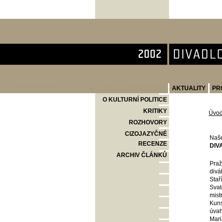
Divadlo Komedie
AKTUALITY
PR
O KULTURNÍ POLITICE
KRITIKY
Úvo
ROZHOVORY
CIZOJAZYČNÉ
Naše
RECENZE
DIV
ARCHIV ČLÁNKŮ
Praž
divá
Stař
Svat
mist
Kuns
úvah
Mari