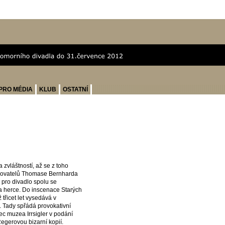
PRO MÉDIA
KLUB
OSTATNÍ
zvláštností, až se z toho
isovatelů Thomase Bernharda
l pro divadlo spolu se
va herce. Do inscenace Starých
 třicet let vysedává v
 Tady spřádá provokativní
ec muzea Irrsigler v podání
egerovou bizarní kopií.