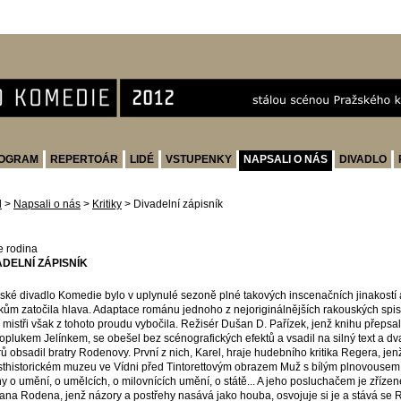
OGRAM
REPERTOÁR
LIDÉ
VSTUPENKY
NAPSALI O NÁS
DIVADLO
d
>
Napsali o nás
>
Kritiky
>
Divadelní zápisník
 rodina
ADELNÍ ZÁPISNÍK
ské divadlo Komedie bylo v uplynulé sezoně plné takových inscenačních jinakostí a 
kům zatočila hlava. Adaptace románu jednoho z nejoriginálnějších rakouských sp
í mistři však z tohoto proudu vybočila. Režisér Dušan D. Pařízek, jenž knihu přepsa
oplukem Jelínkem, se obešel bez scénografických efektů a vsadil na silný text a d
rů obsadil bratry Rodenovy. První z nich, Karel, hraje hudebního kritika Regera, jenž
thistorickém muzeu ve Vídni před Tintorettovým obrazem Muž s bílým plnovousem.
y o umění, o umělcích, o milovnících umění, o státě... A jeho posluchačem je zřízen
ana Rodena, jenž názory a postřehy nasává jako houba, osvojuje si je a stává se R