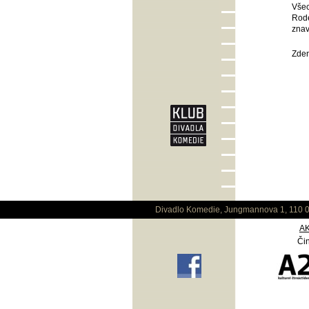
Všec
Rode
znav
Zden
Divadlo Komedie, Jungmannova 1, 110 0
A
Čin