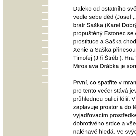
Daleko od ostatního světa
vedle sebe děd (Josef ,
bratr Saška (Karel Dobr
propuštěný Estonec se ce
prostituce a Saška chodí
Xenie a Saška přinesou. 
Timofej (Jiří Štrébl). Hr
Miroslava Drábka je so
První, co spatříte v mr
pro tento večer stává j
průhlednou balicí fólií.
zaplavuje prostor a do t
vyjadřovacím prostředke
dobrotivého srdce a vše
naléhavě hledá. Ve svýc