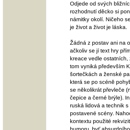
Odjede od svých bližníc
rozhodnutí děcko si pone
námitky okolí. Ničeho se
je život a život je láska.
Žádná z postav ani na o
ačkoliv se jí text hry 
kreace vedle ostatních, 
tom vyniká především Ka
šortečkách a ženské par
která se po scéně pohy
se několikrát převleče (n
čepice a černé brýle). 
ruská lidová a technik 
postavené scény. Nahod
kontextu použité rekvizi
humoru, byť absurdního.