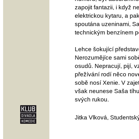
zapojit fantazii, i když
elektrickou kytaru, a pa
spoutána uzeninami, Sa
technickým benzínem po
Lehce šokující představ
Nerozumějíce sami sobě
osudů. Nepracují, pijí, v
přežívání rodí něco nov
sobě nosí Xenie. V zaj
však neunese Saša tíh
svých rukou.
Jitka Vlková, Studentský