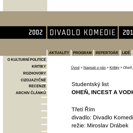
Divadlo Komedie
AKTUALITY
PROGRAM
REPERTOÁR
LIDÉ
O KULTURNÍ POLITICE
KRITIKY
Úvod
>
Napsali o nás
>
Kritiky
>
Oheň, 
ROZHOVORY
CIZOJAZYČNÉ
Studentský list
RECENZE
OHEŇ, INCEST A VODK
ARCHIV ČLÁNKŮ
Třetí Řím
divadlo: Divadlo Komed
režie: Miroslav Drábek