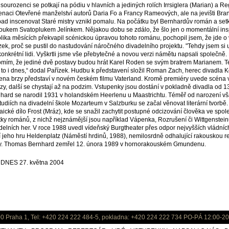
sourozenci se potkají na pódiu v hlavních a jediných rolích Irrsiglera (Marian) a Rege
enaci Otevřené manželství autorů Daria Fo a Francy Rameových, ale na jevišti Bran
ad inscenovat Staré mistry vznikl pomalu. Na počátku byl Bernhardův román a set
ukem Svatoplukem Jelínkem. Nějakou dobu se zdálo, že šlo jen o momentální ins
lika měsících překvapil scénickou úpravou tohoto románu, pochopil jsem, že jde o ví
zek, proč se pustil do nastudování náročného divadelního projektu. "Tehdy jsem s
konkrétní lidi. Vyškrtli jsme vše přebytečné a novou verzi námětu napsali společně.
mím, že jediné dvě postavy budou hrát Karel Roden se svým bratrem Marianem. Te
í to i dnes,“ dodal Pařízek. Hudbu k představení složil Roman Zach, herec divadla 
na brzy představí v novém českém filmu Vaterland. Kromě premiéry uvede scéna v t
ízy, další se chystají až na podzim. Vstupenky jsou dostání v pokladně divadla od
hard se narodil 1931 v holandském Heerlenu u Maastrichtu. Téměř od narození však
tudiích na divadelní škole Mozarteum v Salzburku se začal věnovat literární tvorbě.
aické dílo Frost (Mráz), kde se snažil zachytit postupné odcizování člověka ve spol
tky románů, z nichž nejznámější jsou například Vápenka, Rozrušení či Wittgenstein
delních her. V roce 1988 uvedl vídeňský Burgtheater přes odpor nejvyšších vládní
í jeho hru Heldenplatz (Náměstí hrdinů, 1988), nemilosrdně odhalující rakouskou r
y. Thomas Bernhard zemřel 12. února 1989 v hornorakouském Gmundenu.
 iDNES 27. května 2004
0 Praha 1, Tel: +420 224 222 484-5, pokladna: +420 224 222 734 PO-PÁ 12:00-20