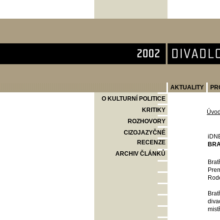
Divadlo Komedie
AKTUALITY
PR
O KULTURNÍ POLITICE
KRITIKY
Úvo
ROZHOVORY
CIZOJAZYČNÉ
iDN
RECENZE
BRA
ARCHIV ČLÁNKŮ
Brat
Prem
Rode
Brat
diva
mistř