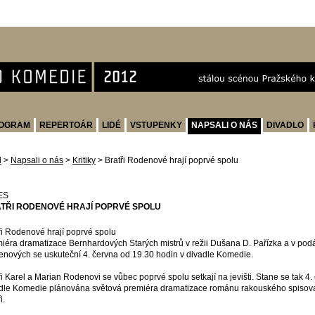
OGRAM
REPERTOÁR
LIDÉ
VSTUPENKY
NAPSALI O NÁS
DIVADLO
d
>
Napsali o nás
>
Kritiky
>
Bratři Rodenové hrají poprvé spolu
ES
TŘI RODENOVÉ HRAJÍ POPRVÉ SPOLU
ři Rodenové hrají poprvé spolu
iéra dramatizace Bernhardových Starých mistrů v režii Dušana D. Pařízka a v podá
nových se uskuteční 4. června od 19.30 hodin v divadle Komedie.
ři Karel a Marian Rodenovi se vůbec poprvé spolu setkají na jevišti. Stane se tak 4.
dle Komedie plánována světová premiéra dramatizace románu rakouského spisov
i.