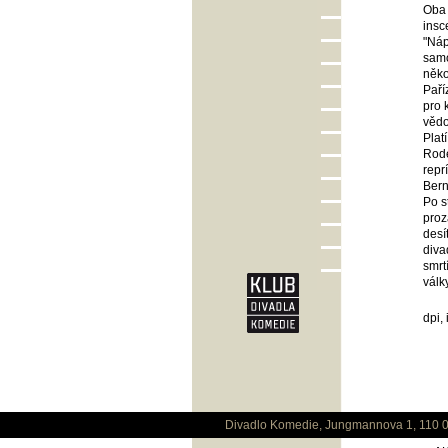
Oba 
insc
"Náp
samo
něko
Paří
pro 
vědo
Plat
Rode
repr
Bern
Po s
proz
desí
diva
smrt
válk
dpi,
Divadlo Komedie, Jungmannova 1, 110 0