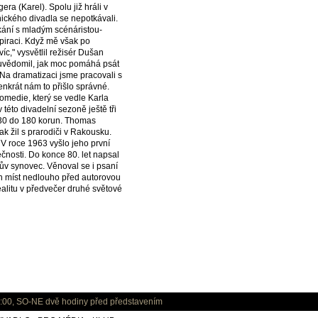
ra (Karel). Spolu již hráli v
ického divadla se nepotkávali.
kání s mladým scénáristou-
piraci. Když mě však po
c," vysvětlil režisér Dušan
i uvědomil, jak moc pomáhá psát
 Na dramatizaci jsme pracovali s
nkrát nám to přišlo správné.
Komedie, který se vedle Karla
éto divadelní sezoně ještě tři
 130 do 180 korun. Thomas
 žil s prarodiči v Rakousku.
 V roce 1963 vyšlo jeho první
ečnosti. Do konce 80. let napsal
ův synovec. Věnoval se i psaní
ch míst nedlouho před autorovou
ealitu v předvečer druhé světové
:00, SO-NE dvě hodiny před představením