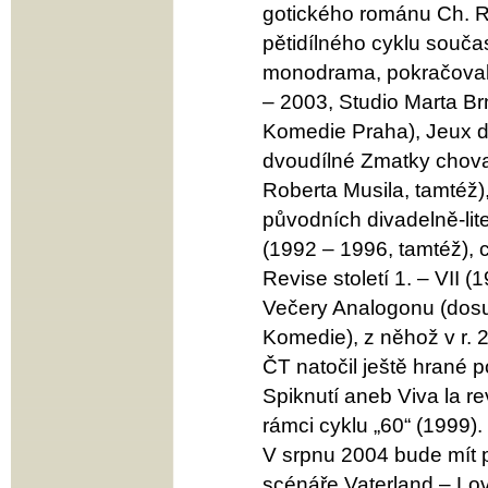
gotického románu Ch. R.
pětidílného cyklu souča
monodrama, pokračoval
– 2003, Studio Marta Br
Komedie Praha), Jeux d’
dvoudílné Zmatky chova
Roberta Musila, tamtéž)
původních divadelně-lite
(1992 – 1996, tamtéž), 
Revise století 1. – VII (
Večery Analogonu (dosud
Komedie), z něhož v r. 20
ČT natočil ještě hrané 
Spiknutí aneb Viva la r
rámci cyklu „60“ (1999).
V srpnu 2004 bude mít p
scénáře Vaterland – Lov