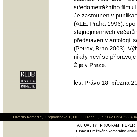
středometrážního filmu 
Je zastoupen v publikac
(ALE, Praha 1996), spol
stejnojmenných večerů 
představen v antologii
(Petrov, Brno 2003). Vý
nikdy neví se připravuje 
Žije v Praze.
les, Právo 18. března 2
Divadlo Komedie, Jungmannova 1, 110 00 Praha 1, Tel: +420 224 222 48
AKTUALITY
PROGRAM
REPER
Činnost Pražského komorního divadla