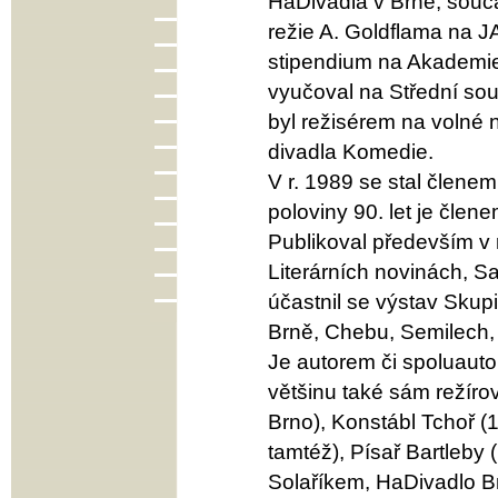
HaDivadla v Brně, souča
režie A. Goldflama na J
stipendium na Akademie 
vyučoval na Střední sou
byl režisérem na volné
divadla Komedie.
V r. 1989 se stal členem
poloviny 90. let je čle
Publikoval především v 
Literárních novinách, S
účastnil se výstav Skup
Brně, Chebu, Semilech
Je autorem či spoluauto
většinu také sám režíro
Brno), Konstábl Tchoř (
tamtéž), Písař Bartleby
Solaříkem, HaDivadlo B