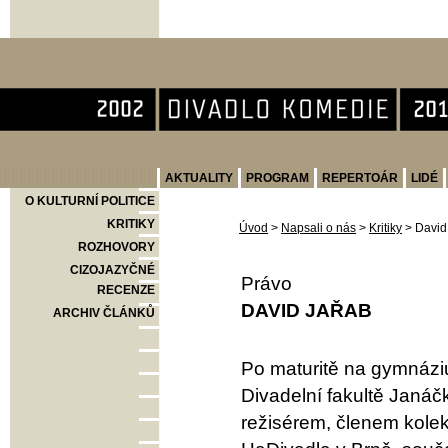
Divadlo Komedie
AKTUALITY
PROGRAM
REPERTOÁR
LIDÉ
O KULTURNÍ POLITICE
KRITIKY
Úvod
>
Napsali o nás
>
Kritiky
>
David
ROZHOVORY
CIZOJAZYČNÉ
Právo
RECENZE
DAVID JAŘAB
ARCHIV ČLÁNKŮ
Po maturitě na gymnáziu
Divadelní fakultě Janáč
režisérem, členem kole