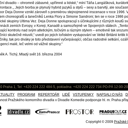
ční divadlo – ohromně zábavné, upřímné a lidské,“ míní Táňa Langášková, kurátor
rontace.,, Jejich tvorba je plynulý hybrid jazyků a stylů – sexy a barvitý, ale současn
or Deja Donne vznikl zároveň s premiérou stejnojmenné inscenace v roce 1996. V j
em choreografů a tanečníků Lenka Flory a Simone Sandroni; ten se v roce 1986 pod
ické skupiny Ultima Vez. Deja Donne spolupracují s účinkujícími z různých koutů sv
nácti zemích Evropy, v Koreji, Kanadě a samozřejmě ve Spojených státech. „Tento
kající kontrolu nad svým atletickým, točivým a rázným stylem – emotivně tak srozum
čníci skutečně mluvili,“ uvedl po jejich loňském vystupování ve Velké Británii kritik 
čníky, tak pro diváky je toto představení vyčerpávající, občas radostné setkání, ozá
ligencí malé, leč velmi od vážné skupiny.“
ěk A. Tichý, Mladý svět 16. března 2004
0 Praha 1, Tel: +420 224 222 484-5, pokladna: +420 224 222 734 PO-PÁ 12:00-20
KTUALITY
PROGRAM
REPERTOÁR
LIDÉ
VSTUPENKY
NAPSALI O NÁS
D
nost Pražského komorního divadla v Divadle Komedie podporuje hl. m. Praha přísp
Copyright © 2009
Pražské k