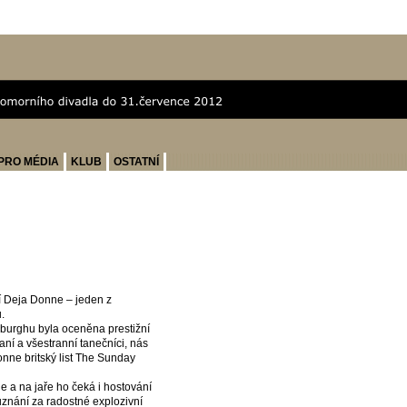
PRO MÉDIA
KLUB
OSTATNÍ
í Deja Donne – jeden z
.
burghu byla oceněna prestižní
aní a všestranní tanečníci, nás
nne britský list The Sunday
 a na jaře ho čeká i hostování
uznání za radostné explozivní