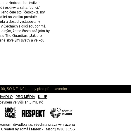
ka mezinárodního festivalu
ě i ošklivý a zahanbující.“
eho čele stojí česko-italský
ílel na vzniku proslulé
ěta a dosud vystupovali v
 v Čechách sídlící soubor má
itelným, že se často zdá jako by
listu The Guardian. „Jak pro
řené skvělými světly a velkou
:00, SO-NE dvě hodiny před představením
IVADLO
PRO MÉDIA
KLUB
ěvkem ve výši 14,5 mil. Kč
omorní divadlo,s.r.o.
všechna práva vyhrazena
Created by Tomáš Marek - TMsoft
|
W3C
|
CSS