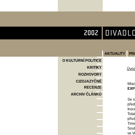
Divadlo Komedie
AKTUALITY
PR
O KULTURNÍ POLITICE
KRITIKY
Úvo
ROZHOVORY
CIZOJAZYČNÉ
Mlad
RECENZE
EXP
ARCHIV ČLÁNKŮ
Se s
před
Insc
Tota
přiv
Time
Soub
ve V