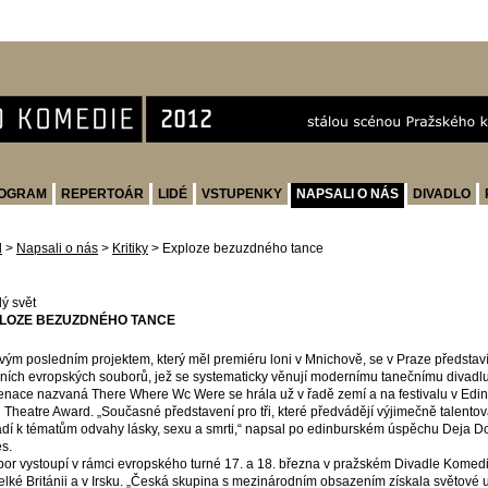
OGRAM
REPERTOÁR
LIDÉ
VSTUPENKY
NAPSALI O NÁS
DIVADLO
d
>
Napsali o nás
>
Kritiky
>
Exploze bezuzdného tance
ý svět
LOZE BEZUZDNÉHO TANCE
vým posledním projektem, který měl premiéru loni v Mnichově, se v Praze představ
ních evropských souborů, jež se systematicky věnují modernímu tanečnímu divadlu
enace nazvaná There Where Wc Were se hrála už v řadě zemí a na festivalu v Edin
l Theatre Award. „Současné představení pro tři, které předvádějí výjimečně talentov
ádí k tématům odvahy lásky, sexu a smrti,“ napsal po edinburském úspěchu Deja Do
s.
or vystoupí v rámci evropského turné 17. a 18. března v pražském Divadle Komedie
elké Británii a v Irsku. „Česká skupina s mezinárodním obsazením získala světové 