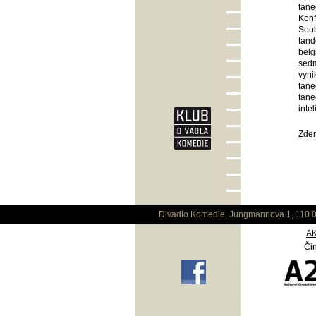
tane
Konf
Soub
tand
belg
sedm
vyni
tane
tane
inte
Zden
Divadlo Komedie, Jungmannova 1, 110 0
A
Čin