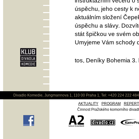
instruktážním večeru o 
úspěchu, jeho cesty k n
aktuálním složení Čepe
úspěchu a slávy. Dozvíte 
stát špičkou ve svém obo
Umyjeme Vám schody d
tos, Deníky Bohemia 3. 
Divadlo Komedie, Jungmannova 1, 110 00 Praha 1, Tel: +420 224 222 48
AKTUALITY
PROGRAM
REPER
Činnost Pražského komorního divadla