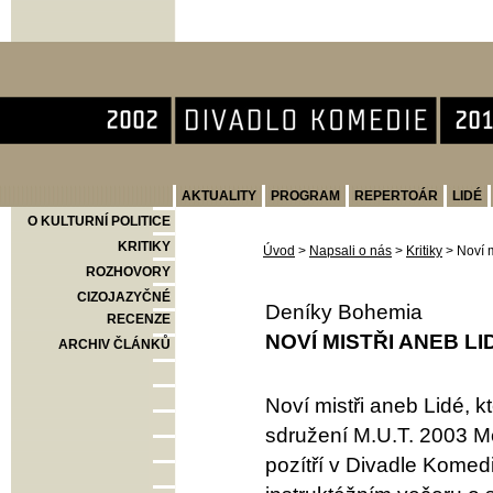
Divadlo Komedie
AKTUALITY
PROGRAM
REPERTOÁR
LIDÉ
O KULTURNÍ POLITICE
KRITIKY
Úvod
>
Napsali o nás
>
Kritiky
>
Noví m
ROZHOVORY
CIZOJAZYČNÉ
Deníky Bohemia
RECENZE
NOVÍ MISTŘI ANEB LI
ARCHIV ČLÁNKŮ
Noví mistři aneb Lidé, k
sdružení M.U.T. 2003 M
pozítří v Divadle Kome