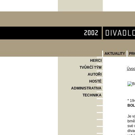
Divadlo Komedie
AKTUALITY
PR
HERCI
TVŮRČÍ TÝM
Úvo
AUTOŘI
HOSTÉ
ADMINISTRATIVA
TECHNIKA
* 19
BOL
Je v
brně
své 
diva