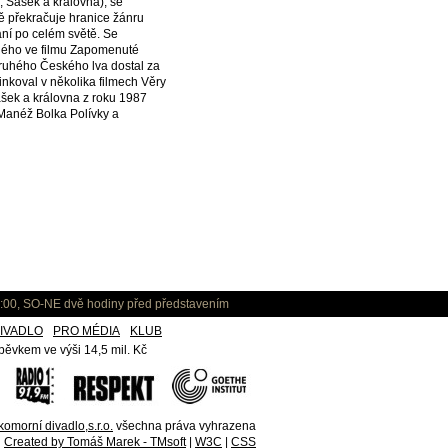
, Šašek a královna), se
ně překračuje hranice žánru
ání po celém světě. Se
olého ve filmu Zapomenuté
Druhého Českého lva dostal za
nkoval v několika filmech Věry
Šašek a královna z roku 1987
 Manéž Bolka Polívky a
:00, SO-NE dvě hodiny před představením
IVADLO
PRO MÉDIA
KLUB
ěvkem ve výši 14,5 mil. Kč
omorní divadlo,s.r.o.
všechna práva vyhrazena
Created by Tomáš Marek - TMsoft
|
W3C
|
CSS