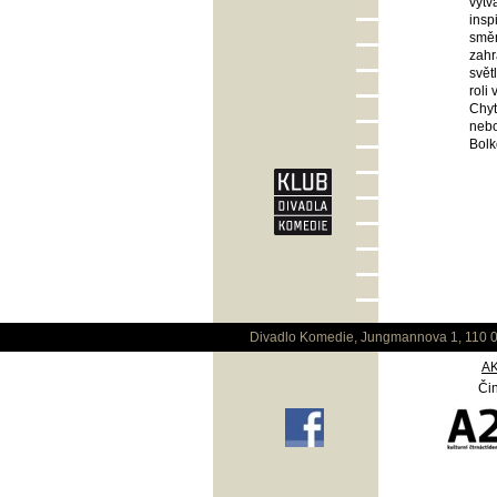
vytv
insp
směr
zahr
svět
roli
Chyt
nebo
Bolk
Divadlo Komedie, Jungmannova 1, 110 0
A
Čin