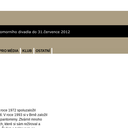
PRO MÉDIA
KLUB
OSTATNÍ
roce 1972 spoluzaložil
 V roce 1993 si v Brně založil
vé pantomimy. Ztvárnil mnoho
h, které si sám režíroval a