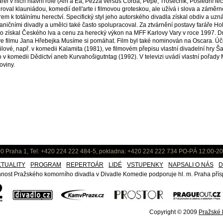
ářel v nich hlavní role (Am a Ea, Pezza versus Čorba, Pépe, Trosečník, Poslední leč
iroval klauniádou, komedií dell'arte i filmovou groteskou, ale užívá i slova a záměr
em k totálnímu herectví. Specifický styl jeho autorského divadla získal obdiv a uzn
aničními divadly a umělci také často spolupracoval. Za ztvárnění postavy faráře H
lo získal Českého lva a cenu za herecký výkon na MFF Karlovy Vary v roce 1997. 
 ve filmu Jana Hřebejka Musíme si pomáhat. Film byl také nominován na Oscara. Úči
ilové, např. v komedii Kalamita (1981), ve filmovém přepisu vlastní divadelní hry 
 v komedii Dědictví aneb Kurvahošigutntag (1992). V televizi uvádí vlastní pořady
oviny.
0 Praha 1, Tel: +420 224 222 484-5, pokladna: +420 224 222 734 PO-PÁ 12:00-20
KTUALITY
PROGRAM
REPERTOÁR
LIDÉ
VSTUPENKY
NAPSALI O NÁS
D
nost Pražského komorního divadla v Divadle Komedie podporuje hl. m. Praha přísp
Copyright © 2009
Pražské k