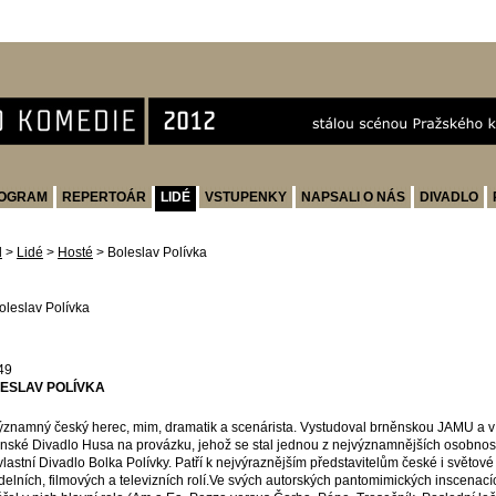
OGRAM
REPERTOÁR
LIDÉ
VSTUPENKY
NAPSALI O NÁS
DIVADLO
d
>
Lidé
>
Hosté
>
Boleslav Polívka
49
ESLAV POLÍVKA
ýznamný český herec, mim, dramatik a scenárista. Vystudoval brněnskou JAMU a v 
nské Divadlo Husa na provázku, jehož se stal jednou z nejvýznamnějších osobností.
vlastní Divadlo Bolka Polívky. Patří k nejvýraznějším představitelům české i světo
delních, filmových a televizních rolí.Ve svých autorských pantomimických inscenacíc