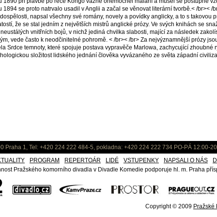
 1890 při plavbě po řece Kongo vážně onemocněl malárií a musel se postupně vzd
 1894 se proto natrvalo usadil v Anglii a začal se věnovat literární tvorbě.< /br>< /br
 dospělosti, napsal všechny své romány, novely a povídky anglicky, a to s takovou 
tostí, že se stal jedním z největších mistrů anglické prózy. Ve svých knihách se snaž
 neustálých vnitřních bojů, v nichž jediná chvilka slabosti, mající za následek zakol
ým, vede často k neodčinitelné pohromě. < /br>< /br> Za nejvýznamnější prózy js
la Srdce temnoty, které spojuje postava vypravěče Marlowa, zachycující zhoubné r
hologickou složitost lidského jednání člověka vyvázaného ze světa západní civiliz
0 Praha 1, Tel: +420 224 222 484-5, pokladna: +420 224 222 734 PO-PÁ 12:00-20
KTUALITY
PROGRAM
REPERTOÁR
LIDÉ
VSTUPENKY
NAPSALI O NÁS
D
nost Pražského komorního divadla v Divadle Komedie podporuje hl. m. Praha přísp
Copyright © 2009
Pražské k