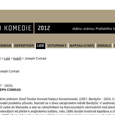
OGRAM
REPERTOÁR
LIDÉ
VSTUPENKY
NAPSALI O NÁS
DIVADLO
d
>
Lidé
>
Autoři
>
Joseph Conrad
7 - 1924)
EPH CONRAD
tním jménem Józef Teodor Konrad Nalęcz Korzeniowski, (1857, Berdyčiv - 1924, Ca
ovatel polského původu. Narodil se v dnes ukrajinském městě Berdyčiv. V sedmnácti
čů vydal do Marseille a stal se námořníkem na francouzských obchodních lodí plaví
desátých let přešel k anglickému loďstvu, roku 1886 dosáhl hodnosti kapitána a získ