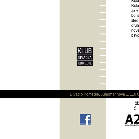
Roku
Roku
až v
boha
sled
druh
nove
psyc
Divadlo Komedie, Jungmannova 1, 110 0
A
Čin