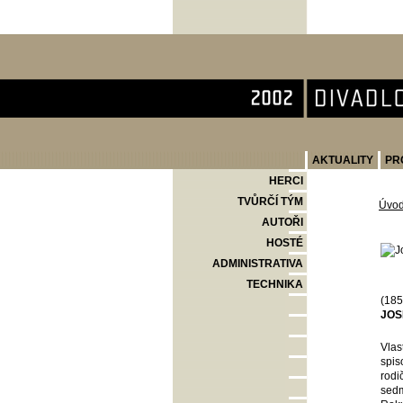
Divadlo Komedie
AKTUALITY
PR
HERCI
TVŮRČÍ TÝM
Úvo
AUTOŘI
HOSTÉ
ADMINISTRATIVA
TECHNIKA
(185
JOS
Vlas
spis
rodi
sedm