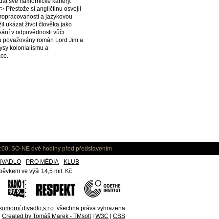
át své námořnické kariéry.
> Přestože si angličtinu osvojil
propracovaností a jazykovou
il ukázat život člověka jako
ísání v odpovědnosti vůči
ou považovány román Lord Jim a
ysy kolonialismu a
ace.
:00, SO-NE dvě hodiny před představením
IVADLO
PRO MÉDIA
KLUB
ěvkem ve výši 14,5 mil. Kč
omorní divadlo,s.r.o.
všechna práva vyhrazena
Created by Tomáš Marek - TMsoft
|
W3C
|
CSS