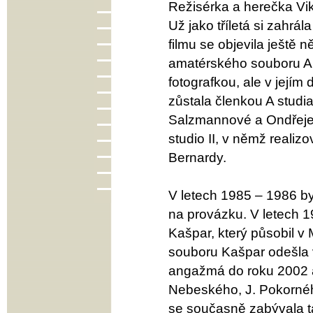
Režisérka a herečka Vik
Už jako tříletá si zahrál
filmu se objevila ještě ně
amatérského souboru A s
fotografkou, ale v jejím
zůstala členkou A stud
Salzmannové a Ondřeje
studio II, v němž reali
Bernardy.
V letech 1985 – 1986 b
na provázku. V letech 1
Kašpar, který působil v
souboru Kašpar odešla 
angažmá do roku 2002 a 
Nebeského, J. Pokorného
se současně zabývala t