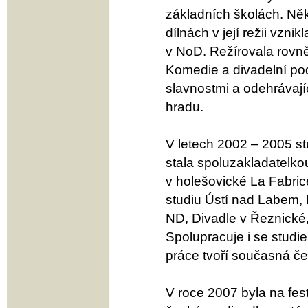
základních školách. Něk
dílnách v její režii vzni
v NoD. Režírovala rovně
Komedie a divadelní po
slavnostmi a odehrávají
hradu.
V letech 2002 – 2005 s
stala spoluzakladatelko
v holešovické La Fabric
studiu Ústí nad Labem, 
ND, Divadle v Řeznické,
Spolupracuje i se studie
práce tvoří současná če
V roce 2007 byla na fes