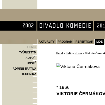
Divadlo Komedie
AKTUALITY
PROGRAM
REPERTOÁR
LIDÉ
HERCI
TVŮRČÍ TÝM
Úvod
>
Lidé
>
Hosté
>
Viktorie Čermá
AUTOŘI
HOSTÉ
ADMINISTRATIVA
TECHNIKA
* 1966
VIKTORIE ČERMÁKO