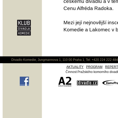
českému divadlu a v tém
Cenu Alfréda Radoka.
Mezi její nejnovější in
Komedie a Lakomec v b
Divadlo Komedie, Jungmannova 1, 110 00 Praha 1, Tel: +420 224 222 48
AKTUALITY
PROGRAM
REPER
Činnost Pražského komorního divadla