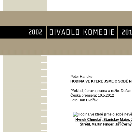
Divadlo Komedie
Peter Handke
HODINA VE KTERÉ JSME O SOBĚ N
Překlad, úprava, scéna a režie: Dušan
Česká premiéra: 10.5.2012
Foto: Jan Dvořák
Hynek Chmelař, Stanislav Majer, J
Štrébl, Martin Finger, Jiří Černý