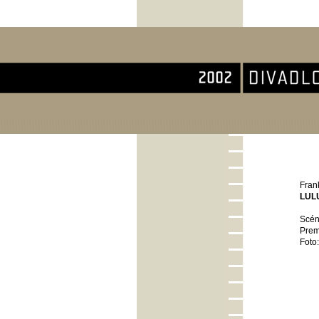
Divadlo Komedie
Fran
LUL
Scén
Prem
Foto