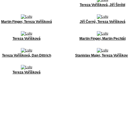
Tereza Voříšková, Jiří Štrébl
Martin Finger, Tereza Voříšková
Jiří Černý, Tereza Voříšková
Tereza Voříšková
Martin Finger, Martin Pechlát
Tereza Voříšková, Dan Dittrich
Stanislav Majer, Tereza Voříško
Tereza Voříšková