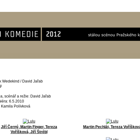
k Wedekind / David Jařab
U
a, scénář a režie: David Jařab
iéra: 6.5.2010
: Kamila Polívková
Jiří Černý, Martin Finger, Tereza
Martin Pechlát, Tereza Voříškov
Voříšková, Jiří Štrébl